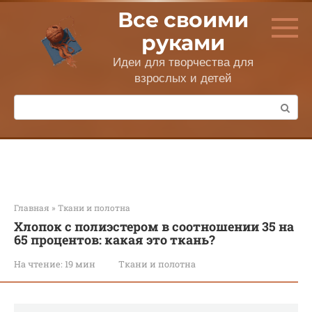
Перейти
Все своими
к
контенту
руками
Идеи для творчества для
взрослых и детей
Поиск:
Главная
»
Ткани и полотна
Хлопок с полиэстером в соотношении 35 на
65 процентов: какая это ткань?
На чтение:
19 мин
Ткани и полотна