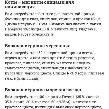
Коты – магниты спицами для
начинающих
Вам потребуется: остатки разноцветной пряжи,
бусинки для глаз, синтепон, спицы и крючок № 1,5.
Длина игрушки – 8 см. Вязание начинайте с лапки.
Набе­рите на спицы 10 п. и вяжите лиц. гладью 10
рядов. Работу отложите и
Вязаная игрушка черепашка
Вам потребуется: 50 г шерстяной пряжи светло-­
серого цвета и немного пряжи бледно-розового,
красного, ли­лового, синего, желтого и бледно –
салатового цветов, син­тепон для набивки и 2
пуговицы черного цвета. Спицы №3. Узоры: лицевая
гладь (лиц. гладь):
Вязаная игрушка морская звезда
Вам потребуется: 100 г пря­жи Favorit (35 % хлопок,
35 % акрил, 30 % виско­за; 50 г/135 м) желтого или
красного цвета, нитки для вышивки черного цвета,