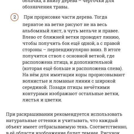
облачка, а внизу дерева – чёрточки для
обозначения травы.
При прорисовке части дерева. Тогда
пернатое на ветке рисуют не на весь
альбомный лист, а чуть мельче и правее.
Влево от ближней ветки проводят линию,
чтобы получить бок ещё одной, а с правой
стороны – перпендикулярно вниз. В итоге
получится ствол с основной веткой, где
расположена птица, и дополнительной
(которая ещё больше и расположена слева).
На нём для имитации коры прорисовывают
волнистые и ломаные линии с широкой
серединой. Позади птицы нечёткими
контурами изображают остальные ветки,
листья и цветки.
При раскрашивании рекомендуется использовать
натуральные оттенки и учитывать, что каждый
объект имеет отбрасываемую тень. Соответственно,
в её области изображение будет темнее. Рисунок