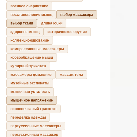
военное снаряжение
восстановление мышц
выбор массажера
выбор ткани
длина юбки
здоровье мышц
историческое оружие
коллекционирование
компрессионные массажеры
кровообращение мышц
кулирный трикотаж
массажеры домашние
массаж тела
музейные экспонаты
мышечная усталость
мышечное напряжение
основовязаный трикотаж
переделка одежды
перкуссионные массажеры
перкуссионный массажер