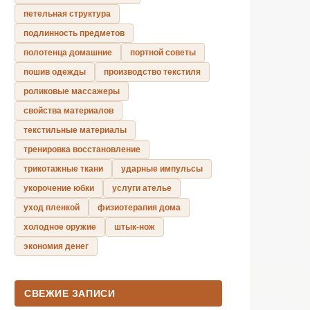
петельная структура
подлинность предметов
полотенца домашние
портной советы
пошив одежды
производство текстиля
роликовые массажеры
свойства материалов
текстильные материалы
тренировка восстановление
трикотажные ткани
ударные импульсы
укорочение юбки
услуги ателье
уход пленкой
физиотерапия дома
холодное оружие
штык-нож
экономия денег
СВЕЖИЕ ЗАПИСИ