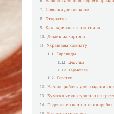
Бабочка для новогоднего празд
Поделки для девочек
Открытки
Как нарисовать пингвина
Домик из картона
Украшаем комнату
Гирлянды
Цепочка
Гармошка
Розетки
Начало работы для создания к
Бумажные «натуральные» цве
Поделки из картонных коробок
Радуга из макарон