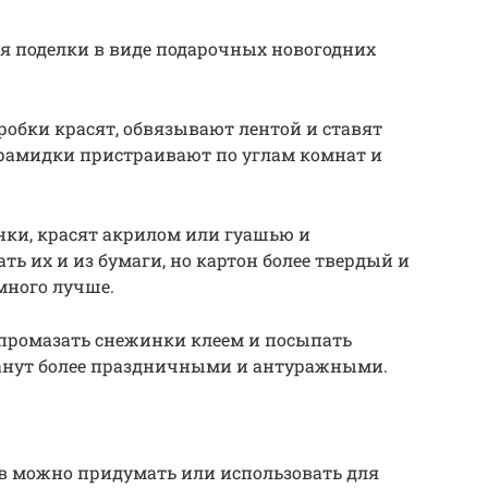
я поделки в виде подарочных новогодних
обки красят, обвязывают лентой и ставят
ирамидки пристраивают по углам комнат и
нки, красят акрилом или гуашью и
ь их и из бумаги, но картон более твердый и
много лучше.
промазать снежинки клеем и посыпать
танут более праздничными и антуражными.
в можно придумать или использовать для