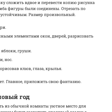
ку сложить вдвое и перевести копию рисунка
сгиба фигуры были соединены. Отрезать по
е устойчивым. Размер произвольный.
ри.
ыми элементами окон, дверей, разрисовать
 яблоки, груши.
, нос.
орисовав клюв, глаза, крылья.
лет. Главное, приложить свою фантазию.
новый год
ть из обычной комнаты уютное место для
нием будет соорудить красивый камин с