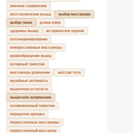
военное снаряжение
восстановление мышц
выбор массажера
выбор ткани
длина юбки
здоровье мышц
историческое оружие
коллекционирование
компрессионные массажеры
кровообращение мышц
кулирный трикотаж
массажеры домашние
массаж тела
музейные экспонаты
мышечная усталость
мышечное напряжение
основовязаный трикотаж
переделка одежды
перкуссионные массажеры
перкуссионный массажер