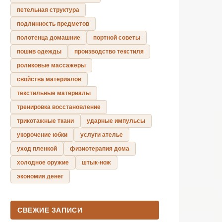
петельная структура
подлинность предметов
полотенца домашние
портной советы
пошив одежды
производство текстиля
роликовые массажеры
свойства материалов
текстильные материалы
тренировка восстановление
трикотажные ткани
ударные импульсы
укорочение юбки
услуги ателье
уход пленкой
физиотерапия дома
холодное оружие
штык-нож
экономия денег
СВЕЖИЕ ЗАПИСИ