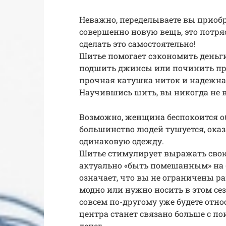
Неважно, переделываете вы приобр
совершенно новую вещь, это потря
сделать это самостоятельно!
Шитье помогает сэкономить деньг
подшить джинсы или починить прор
прочная катушка ниток и надежн
Научившись шить, вы никогда не в
Возможно, женщина беспокоится об
большинство людей тушуется, оказа
одинаковую одежду.
Шитье стимулирует выражать свою
актуально «быть помешанным» на 
означает, что вы не ограничены р
модно или нужно носить в этом сез
совсем по-другому уже будете отно
центра станет связано больше с по
денег