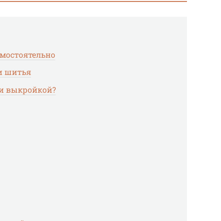
амостоятельно
и шитья
 и выкройкой?