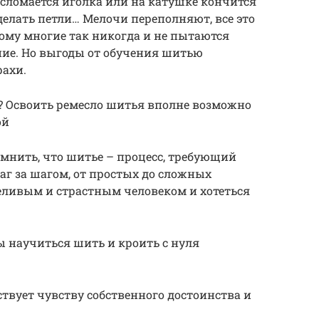
 сломается иголка или на катушке кончится
делать петли… Мелочи переполняют, все это
ому многие так никогда и не пытаются
ние. Но выгоды от обучения шитью
ахи.
? Освоить ремесло шитья вполне возможно
ой
омнить, что шитье – процесс, требующий
аг за шагом, от простых до сложных
еливым и страстным человеком и хотеться
научиться шить и кроить с нуля
ствует чувству собственного достоинства и