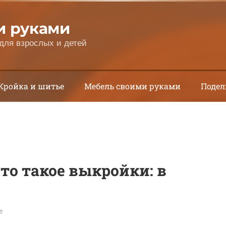
и руками
для взрослых и детей
Кройка и шитье
Мебель своими руками
Подел
что такое выкройки: в
е