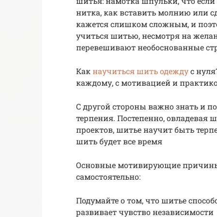
шитья: намотка шпульки, что если
нитка, как вставить молнию или с
кажется слишком сложным, и поэт
учиться шитью, несмотря на жела
перевешивают необоснованные стр
Как
научиться шить одежду
с нуля
каждому, с мотивацией и практик
С другой стороны важно знать и п
терпения. Постепенно, овладевая ш
проектов, шитье научит быть терп
шить будет все время
Основные мотивирующие причины 
самостоятельно:
Подумайте о том, что шитье способ
развивает чувство независимости