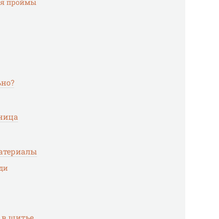
ия проймы
ьно?
зница
материалы
ди
 в шитье