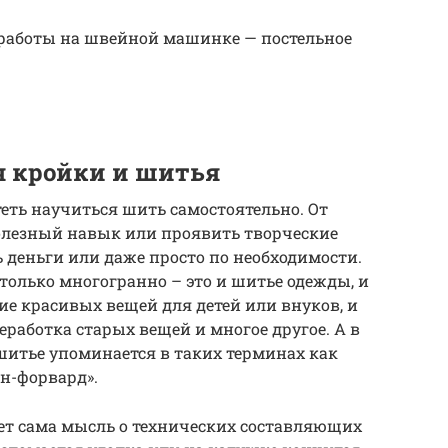
 работы на швейной машинке — постельное
я кройки и шитья
теть научиться шить самостоятельно. От
олезный навык или проявить творческие
ь деньги или даже просто по необходимости.
только многогранно – это и шитье одежды, и
ие красивых вещей для детей или внуков, и
реработка старых вещей и многое другое. А в
шитье упоминается в таких терминах как
шн-форвард».
ет сама мысль о технических составляющих