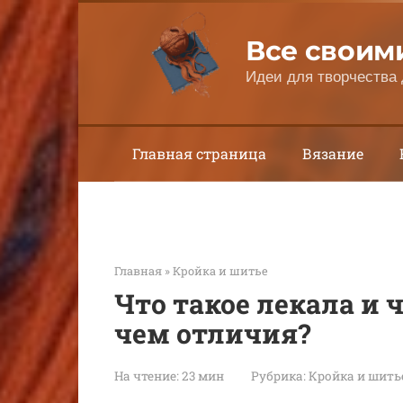
Перейти
к
Все своим
контенту
Идеи для творчества 
Главная страница
Вязание
Главная
»
Кройка и шитье
Что такое лекала и 
чем отличия?
На чтение:
23 мин
Рубрика:
Кройка и шить