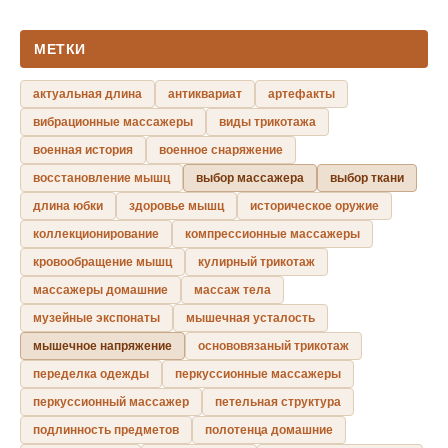
МЕТКИ
актуальная длина
антиквариат
артефакты
вибрационные массажеры
виды трикотажа
военная история
военное снаряжение
восстановление мышц
выбор массажера
выбор ткани
длина юбки
здоровье мышц
историческое оружие
коллекционирование
компрессионные массажеры
кровообращение мышц
кулирный трикотаж
массажеры домашние
массаж тела
музейные экспонаты
мышечная усталость
мышечное напряжение
основовязаный трикотаж
переделка одежды
перкуссионные массажеры
перкуссионный массажер
петельная структура
подлинность предметов
полотенца домашние