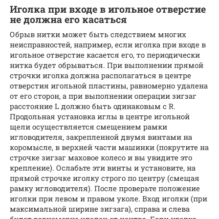
Иголка при входе в игольное отверстие
не должна его касаться
Обрыв нитки может быть следствием многих
неисправностей, например, если иголка при входе в
игольное отверстие касается его, то периодически
нитка будет обрываться. При выполнении прямой
строчки иголка должна располагаться в центре
отверстия игольной пластины, равномерно удалена
от его сторон, а при выполнении операции зигзаг
расстояние L должно быть одинаковым с R.
Продольная установка иглы в центре игольной
щели осуществляется смещением рамки
игловодителя, закрепленной двумя винтами на
коромысле, в верхней части машинки (покрутите на
строчке зигзаг маховое колесо и вы увидите это
крепление). Ослабьте эти винты и установите, на
прямой строчке иголку строго по центру (смещая
рамку игловодителя). После проверьте положение
иголки при левом и правом уколе. Вход иголки (при
максимальной ширине зигзага), справа и слева
будет равномерно удален от центра. Если иголка