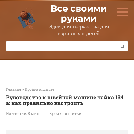
Перейти
Все своими
к
контенту
руками
Идеи для творчества для
взрослых и детей
Поиск:
Главная
»
Кройка и шитье
Руководство к швейной машине чайка 134
а: как правильно настроить
На чтение:
8 мин
Кройка и шитье