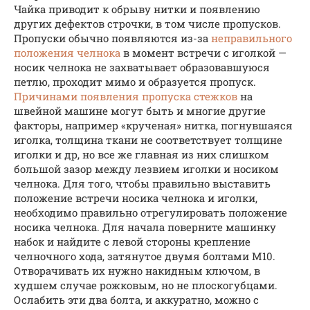
Чайка приводит к обрыву нитки и появлению
других дефектов строчки, в том числе пропусков.
Пропуски обычно появляются из-за
неправильного
положения челнока
в момент встречи с иголкой —
носик челнока не захватывает образовавшуюся
петлю, проходит мимо и образуется пропуск.
Причинами появления пропуска стежков
на
швейной машине могут быть и многие другие
факторы, например «крученая» нитка, погнувшаяся
иголка, толщина ткани не соответствует толщине
иголки и др, но все же главная из них слишком
большой зазор между лезвием иголки и носиком
челнока. Для того, чтобы правильно выставить
положение встречи носика челнока и иголки,
необходимо правильно отрегулировать положение
носика челнока. Для начала поверните машинку
набок и найдите с левой стороны крепление
челночного хода, затянутое двумя болтами М10.
Отворачивать их нужно накидным ключом, в
худшем случае рожковым, но не плоскогубцами.
Ослабить эти два болта, и аккуратно, можно с