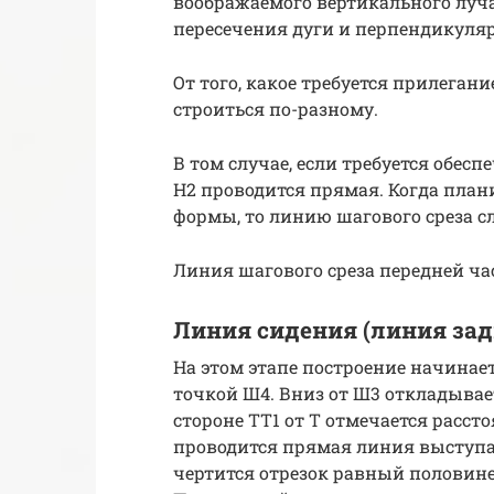
воображаемого вертикального луча
пересечения дуги и перпендикуляр
От того, какое требуется прилеган
строиться по-разному.
В том случае, если требуется обесп
Н2 проводится прямая. Когда план
формы, то линию шагового среза сл
Линия шагового среза передней ча
Линия сидения (линия зад
На этом этапе построение начинает
точкой Ш4. Вниз от Ш3 откладываетс
стороне ТТ1 от Т отмечается расстоя
проводится прямая линия выступаю
чертится отрезок равный половине 