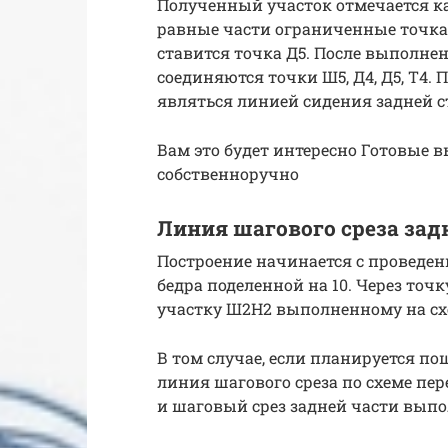
Полученный участок отмечается ка
равные части ограниченные точками
ставится точка Д5. После выполне
соединяются точки Ш5, Д4, Д5, Т4. 
являться линией сидения задней с
Вам это будет интересно Готовые 
собственноручно
Линия шагового среза за
Построение начинается с проведен
бедра поделенной на 10. Через точ
участку Ш2Н2 выполненному на сх
В том случае, если планируется по
линия шагового среза по схеме пе
и шаговый срез задней части выпо