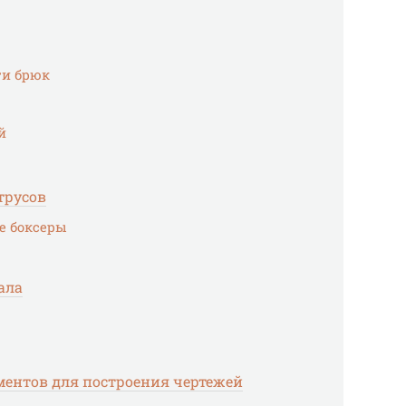
ти брюк
й
трусов
е боксеры
ала
ментов для построения чертежей