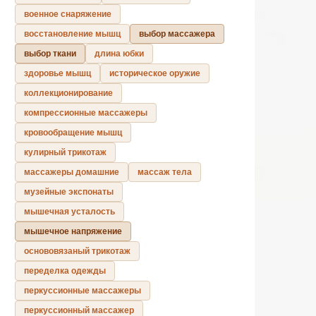
военное снаряжение
восстановление мышц
выбор массажера
выбор ткани
длина юбки
здоровье мышц
историческое оружие
коллекционирование
компрессионные массажеры
кровообращение мышц
кулирный трикотаж
массажеры домашние
массаж тела
музейные экспонаты
мышечная усталость
мышечное напряжение
основовязаный трикотаж
переделка одежды
перкуссионные массажеры
перкуссионный массажер