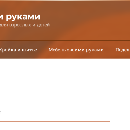
и руками
для взрослых и детей
Кройка и шитье
Мебель своими руками
Подел
е