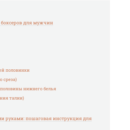
в боксеров для мужчин
ей половинки
о среза)
 половины нижнего белья
иния талии)
ми руками: пошаговая инструкция для