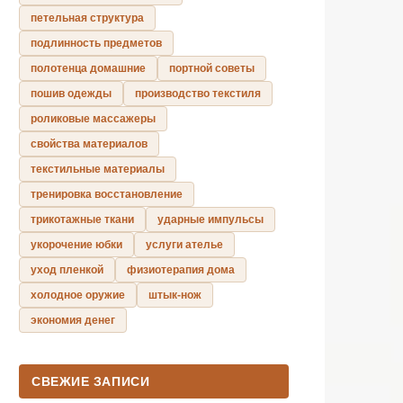
петельная структура
подлинность предметов
полотенца домашние
портной советы
пошив одежды
производство текстиля
роликовые массажеры
свойства материалов
текстильные материалы
тренировка восстановление
трикотажные ткани
ударные импульсы
укорочение юбки
услуги ателье
уход пленкой
физиотерапия дома
холодное оружие
штык-нож
экономия денег
СВЕЖИЕ ЗАПИСИ