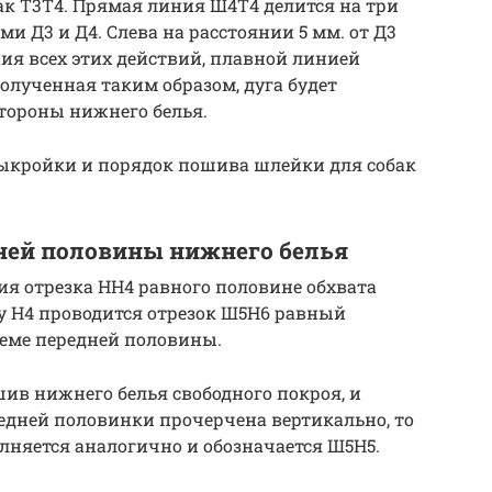
к Т3Т4. Прямая линия Ш4Т4 делится на три
 Д3 и Д4. Слева на расстоянии 5 мм. от Д3
ния всех этих действий, плавной линией
Полученная таким образом, дуга будет
тороны нижнего белья.
выкройки и порядок пошива шлейки для собак
дней половины нижнего белья
ия отрезка НН4 равного половине обхвата
ку Н4 проводится отрезок Ш5Н6 равный
еме передней половины.
шив нижнего белья свободного покроя, и
редней половинки прочерчена вертикально, то
лняется аналогично и обозначается Ш5Н5.