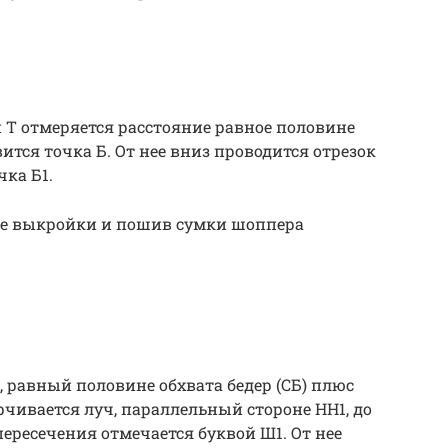
и Т отмеряется расстояние равное половине
ится точка Б. От нее вниз проводится отрезок
чка Б1.
ние выкройки и пошив сумки шоппера
, равный половине обхвата бедер (СБ) плюс
рчивается луч, параллельный стороне НН1, до
пересечения отмечается буквой Ш1. От нее