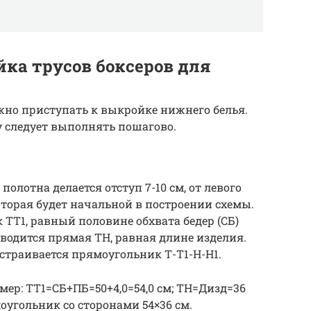
ка трусов боксеров для
жно приступать к выкройке нижнего белья.
у следует выполнять пошагово.
полотна делается отступ 7-10 см, от левого
которая будет начальной в построении схемы.
ок ТТ1, равный половине обхвата бедер (СБ)
оводится прямая ТН, равная длине изделия.
траивается прямоугольник Т-Т1-Н-Н1.
р: ТТ1=СБ+ПБ=50+4,0=54,0 см; ТН=Дизд=36
оугольник со сторонами 54×36 см.