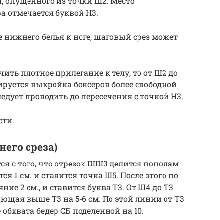
, опущенного из точки Ш2. Место
а отмечается буквой Н3.
ие нижнего белья к ноге, шаговый срез может
ечить плотное прилегание к телу, то от Ш2 до
ируется выкройка боксеров более свободной
едует проводить до пересечения с точкой Н3.
сти
него среза)
ся с того, что отрезок ШШ3 делится пополам
я 1 см. и ставится точка Ш5. После этого по
ние 2 см., и ставится буква Т3. От Ш4 до Т3
щая выше Т3 на 5-6 см. По этой линии от Т3
обхвата бедер СБ поделенной на 10.