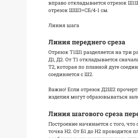
вправо откладывается отрезок Ш1Ш
отрезок ШШ3=СБ/4-1 см.
Линия шага
Линия переднего среза
Отрезок Т1Ш1 разделяется на три 
Д1, Д2. От Т1 откладывается сначала
Т2, которая по плавной дуге соединя
соединяется с Ш2.
Важно! Если отрезок Д2Ш2 прочерти
изделия могут образовываться за
Линия шагового среза пе
Построение начинается с того, что 
точка Н2. От Б1 до Н2 проводится п