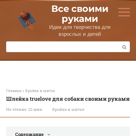
Перейти
Все своими
к
контенту
руками
Идеи для творчества для
взрослых и детей
Поиск:
Главная
»
Кройка и шитье
Шлейка truelove для собаки своими руками
На чтение:
22 мин
Кройка и шитье
Содержание