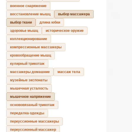
военное снаряжение
восстановление мышц
выбор массажера
выбор ткани
длина юбки
здоровье мышц
историческое оружие
коллекционирование
компрессионные массажеры
кровообращение мышц
кулирный трикотаж
массажеры домашние
массаж тела
музейные экспонаты
мышечная усталость
мышечное напряжение
основовязаный трикотаж
переделка одежды
перкуссионные массажеры
перкуссионный массажер