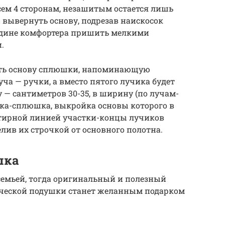
ем 4 сторонам, незашитым остается лишь
 вывернуть основу, подрезав наискосок
редине комфортера пришить мелкими
.
тить основу сплюшки, напоминающую
уча — ручки, а вместо пятого лучика будет
 — сантиметров 30-35, в ширину (по лучам-
айка-сплюшка, выкройка основы которого в
тирной линией участки-концы лучиков
лив их строчкой от основного полотна.
шка
семьей, тогда оригинальный и полезный
дической подушки станет желанным подарком