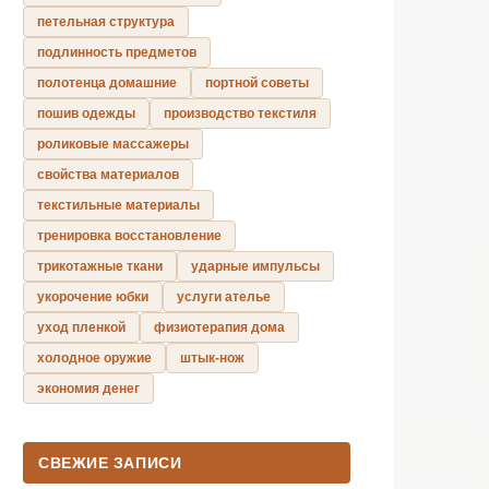
петельная структура
подлинность предметов
полотенца домашние
портной советы
пошив одежды
производство текстиля
роликовые массажеры
свойства материалов
текстильные материалы
тренировка восстановление
трикотажные ткани
ударные импульсы
укорочение юбки
услуги ателье
уход пленкой
физиотерапия дома
холодное оружие
штык-нож
экономия денег
СВЕЖИЕ ЗАПИСИ