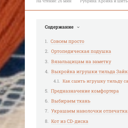
На чтение:
26 мин
Рубрика:
Кройка и шить
Содержание
Совсем просто
Ортопедическая подушка
Вязальщицам на заметку
Выкройка игрушки тильда Зайк
Как сшить игрушку тильду са
Предназначение комфортера
Выбираем ткань
Украшаем наволочки отпечатка
Кот из CD-диска