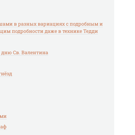
шами в разных вариациях с подробным и
щим подробности даже в технике Тедди
 дню Св. Валентина
гнёзд
ами
раф