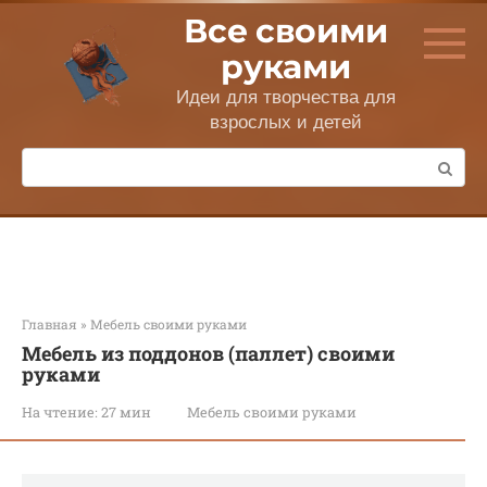
Перейти
Все своими
к
контенту
руками
Идеи для творчества для
взрослых и детей
Поиск:
Главная
»
Мебель своими руками
Мебель из поддонов (паллет) своими
руками
На чтение:
27 мин
Мебель своими руками