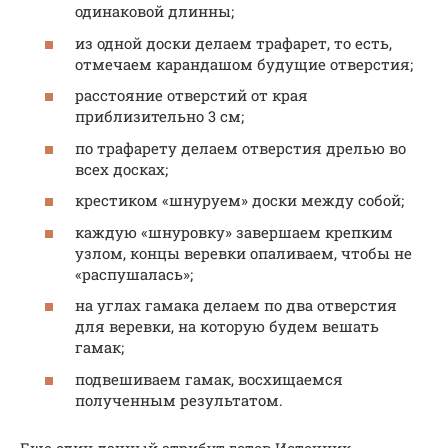
одинаковой длинны;
из одной доски делаем трафарет, то есть,
отмечаем карандашом будущие отверстия;
расстояние отверстий от края
приблизительно 3 см;
по трафарету делаем отверстия дрелью во
всех досках;
крестиком «шнуруем» доски между собой;
каждую «шнуровку» завершаем крепким
узлом, концы веревки опаливаем, чтобы не
«распушалась»;
на углах гамака делаем по два отверстия
для веревки, на которую будем вешать
гамак;
подвешиваем гамак, восхищаемся
полученным результатом.
Еще один дачный атрибут готов.Источник