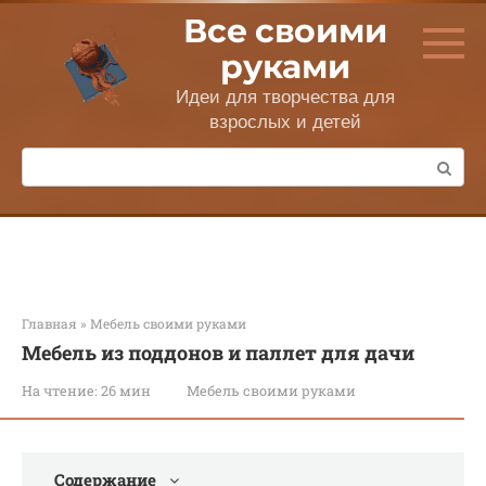
Перейти
Все своими
к
контенту
руками
Идеи для творчества для
взрослых и детей
Поиск:
Главная
»
Мебель своими руками
Мебель из поддонов и паллет для дачи
На чтение:
26 мин
Мебель своими руками
Содержание