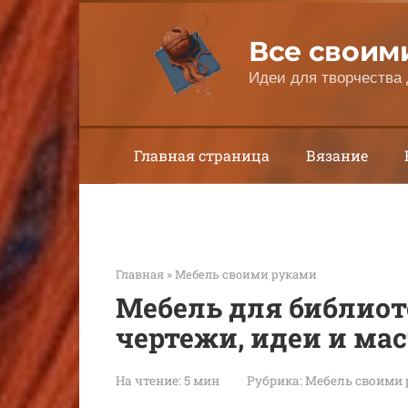
Перейти
к
Все своим
контенту
Идеи для творчества 
Главная страница
Вязание
Главная
»
Мебель своими руками
Мебель для библиот
чертежи, идеи и ма
На чтение:
5 мин
Рубрика:
Мебель своими