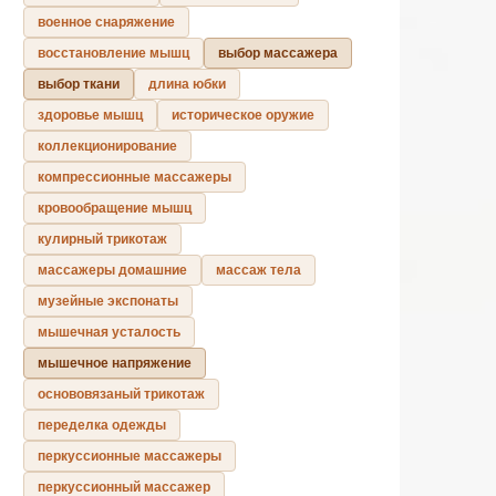
военное снаряжение
восстановление мышц
выбор массажера
выбор ткани
длина юбки
здоровье мышц
историческое оружие
коллекционирование
компрессионные массажеры
кровообращение мышц
кулирный трикотаж
массажеры домашние
массаж тела
музейные экспонаты
мышечная усталость
мышечное напряжение
основовязаный трикотаж
переделка одежды
перкуссионные массажеры
перкуссионный массажер