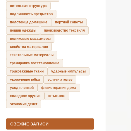
петельная структура
подлинность предметов
полотенца домашние
портной советы
пошив одежды
производство текстиля
роликовые массажеры
свойства материалов
текстильные материалы
тренировка восстановление
трикотажные ткани
ударные импульсы
укорочение юбки
услуги ателье
уход пленкой
физиотерапия дома
холодное оружие
штык-нож
экономия денег
СВЕЖИЕ ЗАПИСИ