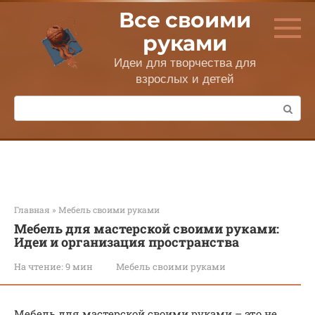
Перейти
Все своими
к
контенту
руками
Идеи для творчества для
взрослых и детей
Поиск:
Главная
»
Мебель своими руками
Мебель для мастерской своими руками:
Идеи и организация пространства
На чтение:
9 мин
Мебель своими руками
Мебель для мастерской своими руками – это не