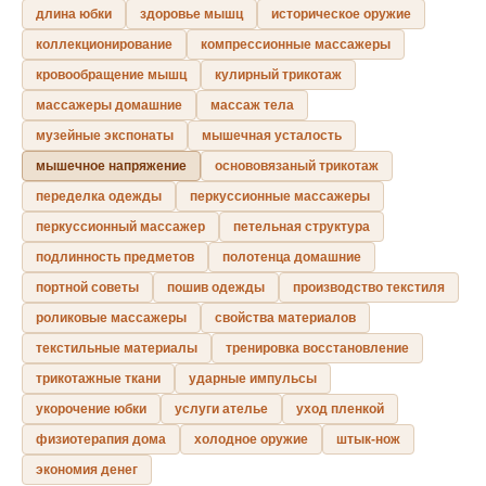
длина юбки
здоровье мышц
историческое оружие
коллекционирование
компрессионные массажеры
кровообращение мышц
кулирный трикотаж
массажеры домашние
массаж тела
музейные экспонаты
мышечная усталость
мышечное напряжение
основовязаный трикотаж
переделка одежды
перкуссионные массажеры
перкуссионный массажер
петельная структура
подлинность предметов
полотенца домашние
портной советы
пошив одежды
производство текстиля
роликовые массажеры
свойства материалов
текстильные материалы
тренировка восстановление
трикотажные ткани
ударные импульсы
укорочение юбки
услуги ателье
уход пленкой
физиотерапия дома
холодное оружие
штык-нож
экономия денег