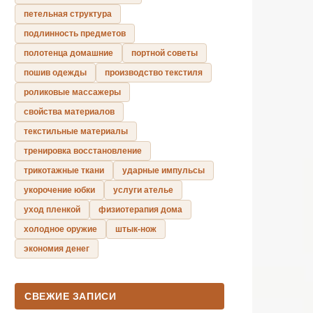
петельная структура
подлинность предметов
полотенца домашние
портной советы
пошив одежды
производство текстиля
роликовые массажеры
свойства материалов
текстильные материалы
тренировка восстановление
трикотажные ткани
ударные импульсы
укорочение юбки
услуги ателье
уход пленкой
физиотерапия дома
холодное оружие
штык-нож
экономия денег
СВЕЖИЕ ЗАПИСИ