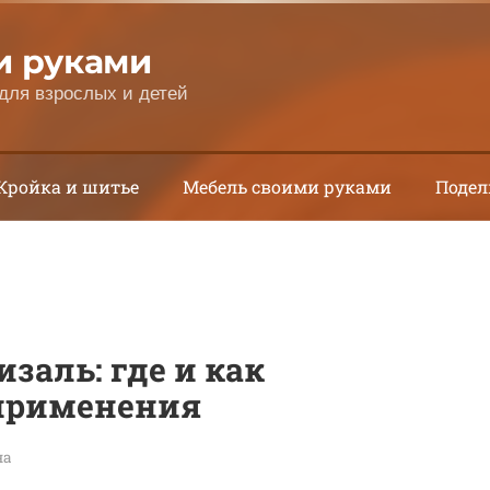
и руками
для взрослых и детей
Кройка и шитье
Мебель своими руками
Подел
заль: где и как
 применения
на