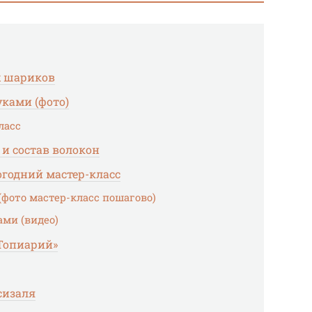
х шариков
ками (фото)
ласс
 и состав волокон
огодний мастер-класс
(фото мастер-класс пошагово)
ами (видео)
«Топиарий»
сизаля