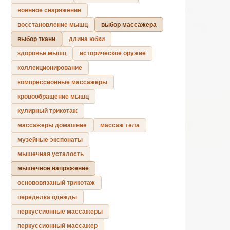
военное снаряжение
восстановление мышц
выбор массажера
выбор ткани
длина юбки
здоровье мышц
историческое оружие
коллекционирование
компрессионные массажеры
кровообращение мышц
кулирный трикотаж
массажеры домашние
массаж тела
музейные экспонаты
мышечная усталость
мышечное напряжение
основовязаный трикотаж
переделка одежды
перкуссионные массажеры
перкуссионный массажер