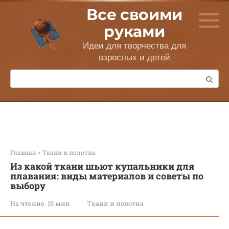
Перейти
Все своими
к
контенту
руками
Идеи для творчества для
взрослых и детей
Поиск:
Главная
»
Ткани и полотна
Из какой ткани шьют купальники для
плавания: виды материалов и советы по
выбору
На чтение:
19 мин
Ткани и полотна