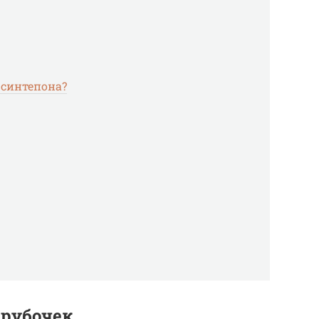
 синтепона?
трубочек