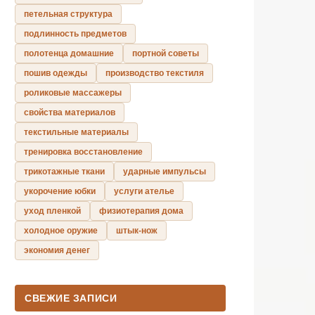
петельная структура
подлинность предметов
полотенца домашние
портной советы
пошив одежды
производство текстиля
роликовые массажеры
свойства материалов
текстильные материалы
тренировка восстановление
трикотажные ткани
ударные импульсы
укорочение юбки
услуги ателье
уход пленкой
физиотерапия дома
холодное оружие
штык-нож
экономия денег
СВЕЖИЕ ЗАПИСИ