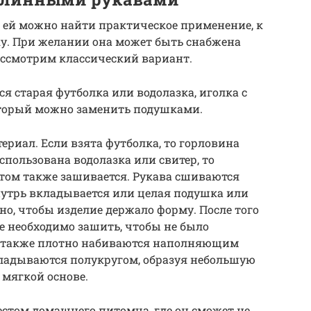
о ей можно найти практическое применение, к
ку. При желании она может быть снабжена
ассмотрим классический вариант.
я старая футболка или водолазка, иголка с
оторый можно заменить подушками.
ериал. Если взята футболка, то горловина
спользована водолазка или свитер, то
потом также зашивается. Рукава сшиваются
нутрь вкладывается или целая подушка или
но, чтобы изделие держало форму. После того
е необходимо зашить, чтобы не было
ва также плотно набиваются наполняющим
кладываются полукругом, образуя небольшую
 мягкой основе.
стом домашнего питомца, где он сможет не