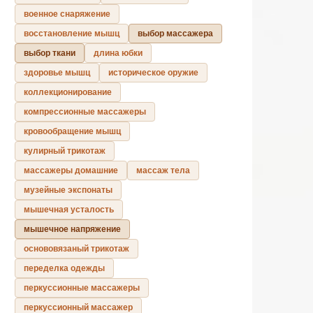
военное снаряжение
восстановление мышц
выбор массажера
выбор ткани
длина юбки
здоровье мышц
историческое оружие
коллекционирование
компрессионные массажеры
кровообращение мышц
кулирный трикотаж
массажеры домашние
массаж тела
музейные экспонаты
мышечная усталость
мышечное напряжение
основовязаный трикотаж
переделка одежды
перкуссионные массажеры
перкуссионный массажер