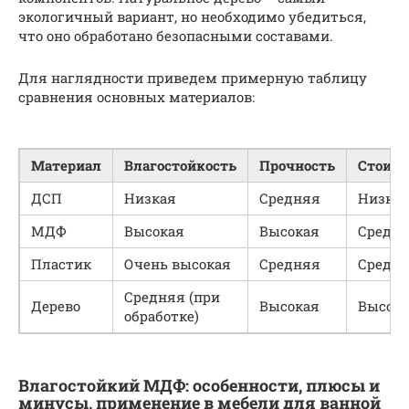
экологичный вариант, но необходимо убедиться,
что оно обработано безопасными составами.
Для наглядности приведем примерную таблицу
сравнения основных материалов:
Материал
Влагостойкость
Прочность
Стоимо
ДСП
Низкая
Средняя
Низка
МДФ
Высокая
Высокая
Средн
Пластик
Очень высокая
Средняя
Средн
Средняя (при
Дерево
Высокая
Высок
обработке)
Влагостойкий МДФ: особенности, плюсы и
минусы, применение в мебели для ванной