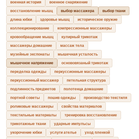
военная история
военное снаряжение
восстановление мышц
выбор массажера
выбор ткани
длина юбки
здоровье мышц
историческое оружие
коллекционирование
компрессионные массажеры
кровообращение мышц
кулирный трикотаж
массажеры домашние
массаж тела
музейные экспонаты
мышечная усталость
мышечное напряжение
основовязаный трикотаж
переделка одежды
перкуссионные массажеры
перкуссионный массажер
петельная структура
подлинность предметов
полотенца домашние
портной советы
пошив одежды
производство текстиля
роликовые массажеры
свойства материалов
текстильные материалы
тренировка восстановление
трикотажные ткани
ударные импульсы
укорочение юбки
услуги ателье
уход пленкой