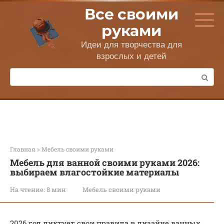
Перейти
Все своими
к
контенту
руками
Идеи для творчества для
взрослых и детей
Поиск:
Главная
»
Мебель своими руками
Мебель для ванной своими руками 2026:
выбираем влагостойкие материалы
На чтение:
8 мин
Мебель своими руками
2026 год диктует свои правила в дизайне ванных