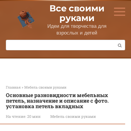
Перейти
Все своими
к
контенту
руками
Идеи для творчества для
взрослых и детей
Поиск:
Главная
»
Мебель своими руками
Основные разновидности мебельных
петель, назначение и описание с фото.
установка петель вкладных
На чтение:
20 мин
Мебель своими руками