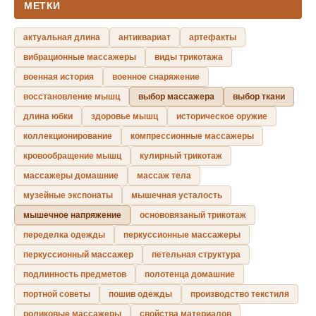
МЕТКИ
актуальная длина
антиквариат
артефакты
вибрационные массажеры
виды трикотажа
военная история
военное снаряжение
восстановление мышц
выбор массажера
выбор ткани
длина юбки
здоровье мышц
историческое оружие
коллекционирование
компрессионные массажеры
кровообращение мышц
кулирный трикотаж
массажеры домашние
массаж тела
музейные экспонаты
мышечная усталость
мышечное напряжение
основовязаный трикотаж
переделка одежды
перкуссионные массажеры
перкуссионный массажер
петельная структура
подлинность предметов
полотенца домашние
портной советы
пошив одежды
производство текстиля
роликовые массажеры
свойства материалов