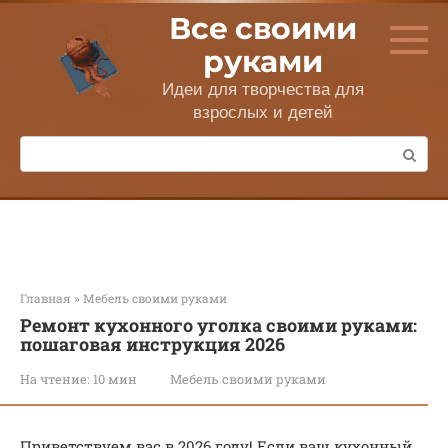
Перейти
Все своими
к
контенту
руками
Идеи для творчества для
взрослых и детей
Поиск:
Главная
»
Мебель своими руками
Ремонт кухонного уголка своими руками:
пошаговая инструкция 2026
На чтение:
10 мин
Мебель своими руками
Приветствуем вас в 2026 году! Если ваш кухонный