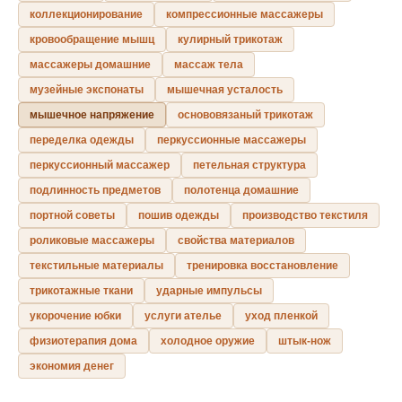
коллекционирование
компрессионные массажеры
кровообращение мышц
кулирный трикотаж
массажеры домашние
массаж тела
музейные экспонаты
мышечная усталость
мышечное напряжение
основовязаный трикотаж
переделка одежды
перкуссионные массажеры
перкуссионный массажер
петельная структура
подлинность предметов
полотенца домашние
портной советы
пошив одежды
производство текстиля
роликовые массажеры
свойства материалов
текстильные материалы
тренировка восстановление
трикотажные ткани
ударные импульсы
укорочение юбки
услуги ателье
уход пленкой
физиотерапия дома
холодное оружие
штык-нож
экономия денег