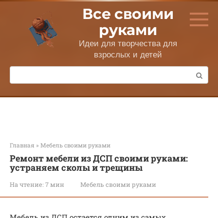
Перейти
Все своими
к
контенту
руками
Идеи для творчества для
взрослых и детей
Поиск:
Главная
»
Мебель своими руками
Ремонт мебели из ДСП своими руками:
устраняем сколы и трещины
На чтение:
7 мин
Мебель своими руками
Мебель из ДСП остается одним из самых