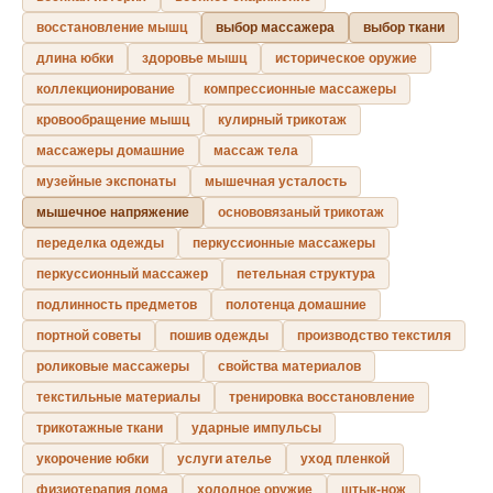
восстановление мышц
выбор массажера
выбор ткани
длина юбки
здоровье мышц
историческое оружие
коллекционирование
компрессионные массажеры
кровообращение мышц
кулирный трикотаж
массажеры домашние
массаж тела
музейные экспонаты
мышечная усталость
мышечное напряжение
основовязаный трикотаж
переделка одежды
перкуссионные массажеры
перкуссионный массажер
петельная структура
подлинность предметов
полотенца домашние
портной советы
пошив одежды
производство текстиля
роликовые массажеры
свойства материалов
текстильные материалы
тренировка восстановление
трикотажные ткани
ударные импульсы
укорочение юбки
услуги ателье
уход пленкой
физиотерапия дома
холодное оружие
штык-нож