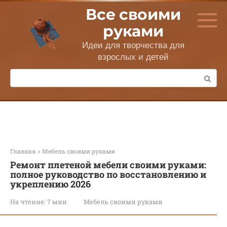
Перейти
Все своими
к
контенту
руками
Идеи для творчества для
взрослых и детей
Поиск:
Главная
»
Мебель своими руками
Ремонт плетеной мебели своими руками:
полное руководство по восстановлению и
укреплению 2026
На чтение:
7 мин
Мебель своими руками