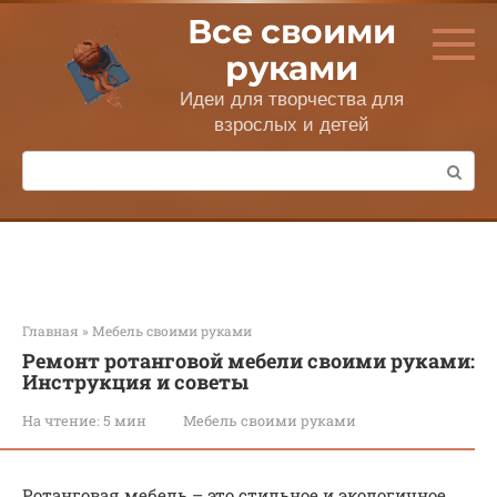
Перейти
Все своими
к
контенту
руками
Идеи для творчества для
взрослых и детей
Поиск:
Главная
»
Мебель своими руками
Ремонт ротанговой мебели своими руками:
Инструкция и советы
На чтение:
5 мин
Мебель своими руками
Ротанговая мебель – это стильное и экологичное