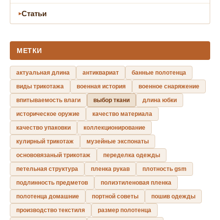
Статьи
МЕТКИ
актуальная длина
антиквариат
банные полотенца
виды трикотажа
военная история
военное снаряжение
впитываемость влаги
выбор ткани
длина юбки
историческое оружие
качество материала
качество упаковки
коллекционирование
кулирный трикотаж
музейные экспонаты
основовязаный трикотаж
переделка одежды
петельная структура
пленка рукав
плотность gsm
подлинность предметов
полиэтиленовая пленка
полотенца домашние
портной советы
пошив одежды
производство текстиля
размер полотенца