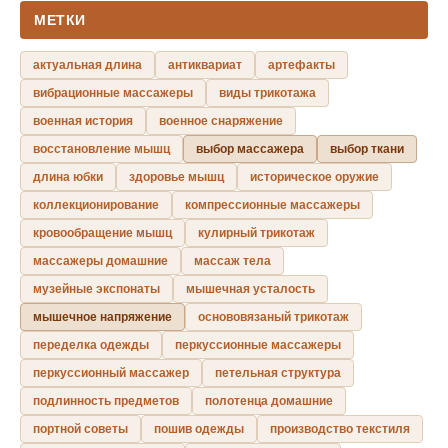
МЕТКИ
актуальная длина
антиквариат
артефакты
вибрационные массажеры
виды трикотажа
военная история
военное снаряжение
восстановление мышц
выбор массажера
выбор ткани
длина юбки
здоровье мышц
историческое оружие
коллекционирование
компрессионные массажеры
кровообращение мышц
кулирный трикотаж
массажеры домашние
массаж тела
музейные экспонаты
мышечная усталость
мышечное напряжение
основовязаный трикотаж
переделка одежды
перкуссионные массажеры
перкуссионный массажер
петельная структура
подлинность предметов
полотенца домашние
портной советы
пошив одежды
производство текстиля