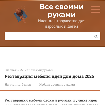
Перейти
Все своими
к
контенту
руками
Идеи для творчества для
взрослых и детей
Поиск:
Главная
»
Мебель своими руками
Реставрация мебели: идеи для дома 2026
На чтение:
6 мин
Мебель своими руками
Реставрация мебели своими руками: лучшие идеи