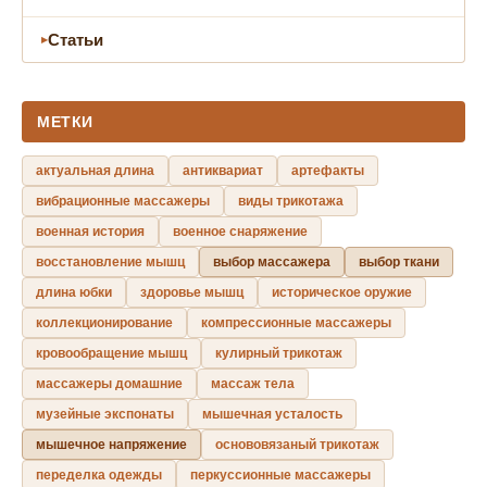
Статьи
МЕТКИ
актуальная длина
антиквариат
артефакты
вибрационные массажеры
виды трикотажа
военная история
военное снаряжение
восстановление мышц
выбор массажера
выбор ткани
длина юбки
здоровье мышц
историческое оружие
коллекционирование
компрессионные массажеры
кровообращение мышц
кулирный трикотаж
массажеры домашние
массаж тела
музейные экспонаты
мышечная усталость
мышечное напряжение
основовязаный трикотаж
переделка одежды
перкуссионные массажеры