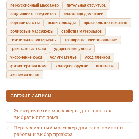
перкуссионный массажер
петельная структура
подлинность предметов
полотенца домашние
портной советы
пошив одежды
производство текстиля
роликовые массажеры
свойства материалов
текстильные материалы
тренировка восстановление
трикотажные ткани
ударные импульсы
укорочение юбки
услуги ателье
уход пленкой
физиотерапия дома
холодное оружие
штык-нож
экономия денег
СВЕЖИЕ ЗАПИСИ
Электрические массажеры для тела: как
выбрать для дома
Перкуссионный массажер для тела: принцип
работы и выбор прибора