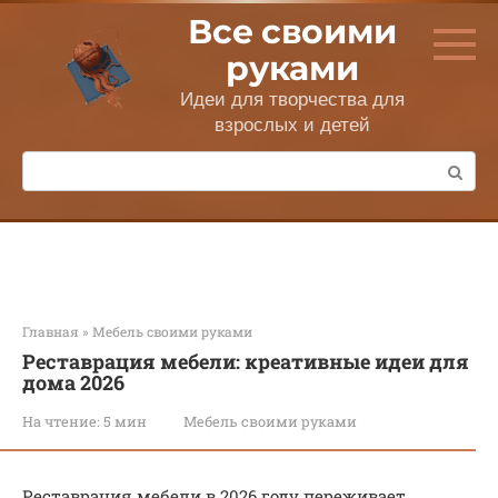
Перейти
Все своими
к
контенту
руками
Идеи для творчества для
взрослых и детей
Поиск:
Главная
»
Мебель своими руками
Реставрация мебели: креативные идеи для
дома 2026
На чтение:
5 мин
Мебель своими руками
Реставрация мебели в 2026 году переживает