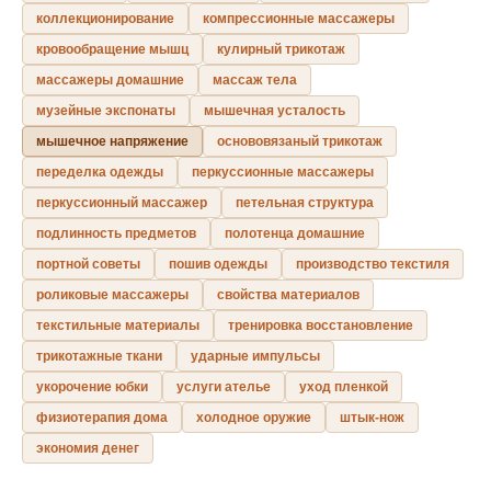
коллекционирование
компрессионные массажеры
кровообращение мышц
кулирный трикотаж
массажеры домашние
массаж тела
музейные экспонаты
мышечная усталость
мышечное напряжение
основовязаный трикотаж
переделка одежды
перкуссионные массажеры
перкуссионный массажер
петельная структура
подлинность предметов
полотенца домашние
портной советы
пошив одежды
производство текстиля
роликовые массажеры
свойства материалов
текстильные материалы
тренировка восстановление
трикотажные ткани
ударные импульсы
укорочение юбки
услуги ателье
уход пленкой
физиотерапия дома
холодное оружие
штык-нож
экономия денег