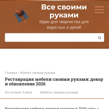
Перейти
Все своими
к
контенту
руками
Идеи для творчества для
взрослых и детей
Поиск:
Главная
»
Мебель своими руками
Реставрация мебели своими руками: декор
и обновление 2026
На чтение:
6 мин
Мебель своими руками
Реставрация мебели своими руками в 2026 году –