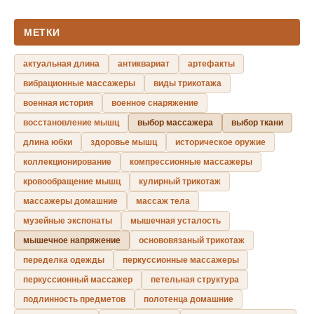
МЕТКИ
актуальная длина
антиквариат
артефакты
вибрационные массажеры
виды трикотажа
военная история
военное снаряжение
восстановление мышц
выбор массажера
выбор ткани
длина юбки
здоровье мышц
историческое оружие
коллекционирование
компрессионные массажеры
кровообращение мышц
кулирный трикотаж
массажеры домашние
массаж тела
музейные экспонаты
мышечная усталость
мышечное напряжение
основовязаный трикотаж
переделка одежды
перкуссионные массажеры
перкуссионный массажер
петельная структура
подлинность предметов
полотенца домашние