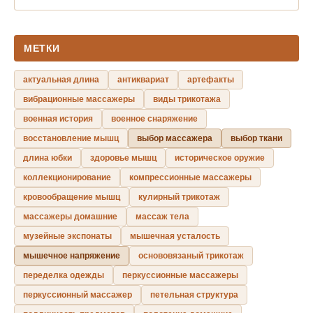
МЕТКИ
актуальная длина
антиквариат
артефакты
вибрационные массажеры
виды трикотажа
военная история
военное снаряжение
восстановление мышц
выбор массажера
выбор ткани
длина юбки
здоровье мышц
историческое оружие
коллекционирование
компрессионные массажеры
кровообращение мышц
кулирный трикотаж
массажеры домашние
массаж тела
музейные экспонаты
мышечная усталость
мышечное напряжение
основовязаный трикотаж
переделка одежды
перкуссионные массажеры
перкуссионный массажер
петельная структура