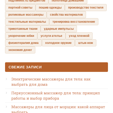
подлинность предметов
полотенца домашние
портной советы
пошив одежды
производство текстиля
роликовые массажеры
свойства материалов
текстильные материалы
тренировка восстановление
трикотажные ткани
ударные импульсы
укорочение юбки
услуги ателье
уход пленкой
физиотерапия дома
холодное оружие
штык-нож
экономия денег
СВЕЖИЕ ЗАПИСИ
Электрические массажеры для тела: как
выбрать для дома
Перкуссионный массажер для тела: принцип
работы и выбор прибора
Массажеры для лица от морщин: какой аппарат
выбрать