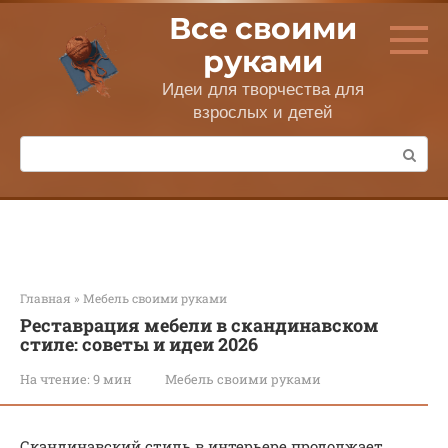
Перейти
Все своими
к
контенту
руками
Идеи для творчества для
взрослых и детей
Поиск:
Главная
»
Мебель своими руками
Реставрация мебели в скандинавском
стиле: советы и идеи 2026
На чтение:
9 мин
Мебель своими руками
Скандинавский стиль в интерьере продолжает