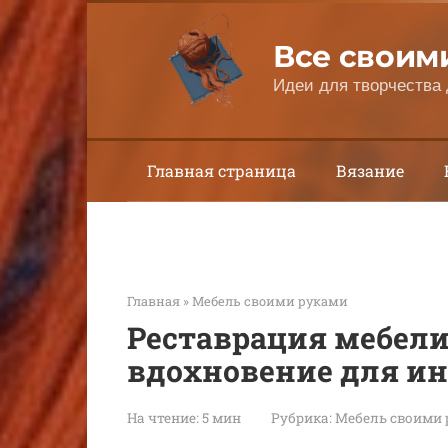
Перейти
к
Все своим
контенту
Идеи для творчества 
Главная страница
Вязание
Главная
»
Мебель своими руками
Реставрация мебели 
вдохновение для ин
На чтение:
5 мин
Рубрика:
Мебель своими