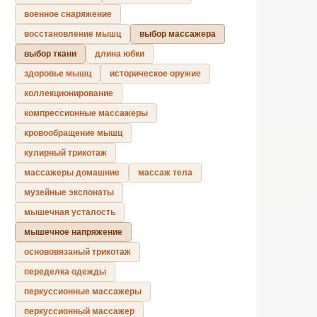
военное снаряжение
восстановление мышц
выбор массажера
выбор ткани
длина юбки
здоровье мышц
историческое оружие
коллекционирование
компрессионные массажеры
кровообращение мышц
кулирный трикотаж
массажеры домашние
массаж тела
музейные экспонаты
мышечная усталость
мышечное напряжение
основовязаный трикотаж
переделка одежды
перкуссионные массажеры
перкуссионный массажер