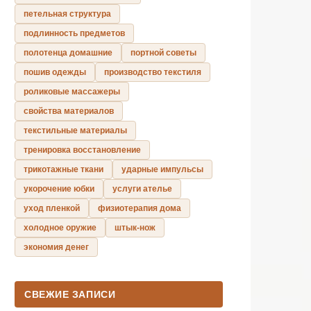
петельная структура
подлинность предметов
полотенца домашние
портной советы
пошив одежды
производство текстиля
роликовые массажеры
свойства материалов
текстильные материалы
тренировка восстановление
трикотажные ткани
ударные импульсы
укорочение юбки
услуги ателье
уход пленкой
физиотерапия дома
холодное оружие
штык-нож
экономия денег
СВЕЖИЕ ЗАПИСИ