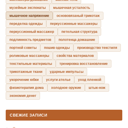
музейные экспонаты
мышечная усталость
мышечное напряжение
основовязаный трикотаж
переделка одежды
перкуссионные массажеры
перкуссионный массажер
петельная структура
подлинность предметов
полотенца домашние
портной советы
пошив одежды
производство текстиля
роликовые массажеры
свойства материалов
текстильные материалы
тренировка восстановление
трикотажные ткани
ударные импульсы
укорочение юбки
услуги ателье
уход пленкой
физиотерапия дома
холодное оружие
штык-нож
экономия денег
СВЕЖИЕ ЗАПИСИ