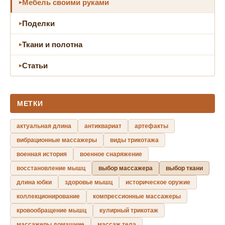
Мебель своими руками
Поделки
Ткани и полотна
Статьи
МЕТКИ
актуальная длина
антиквариат
артефакты
вибрационные массажеры
виды трикотажа
военная история
военное снаряжение
восстановление мышц
выбор массажера
выбор ткани
длина юбки
здоровье мышц
историческое оружие
коллекционирование
компрессионные массажеры
кровообращение мышц
кулирный трикотаж
массажеры домашние
массаж тела