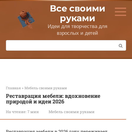
Перейти
Все своими
к
контенту
руками
Идеи для творчества для
взрослых и детей
Поиск:
Главная
»
Мебель своими руками
Реставрация мебели: вдохновение
природой и идеи 2026
На чтение:
7 мин
Мебель своими руками
Реставрация мебели в 2026 году переживает