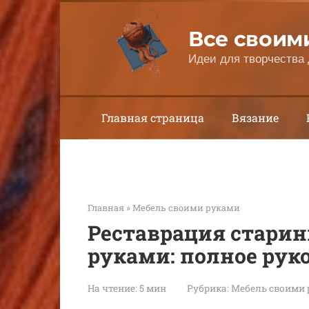
Перейти
к
Все своим
контенту
Идеи для творчества 
Главная страница
Вязание
Главная
»
Мебель своими руками
Реставрация старин
руками: полное рук
На чтение:
5 мин
Рубрика:
Мебель своими