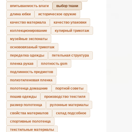
впитываемость влаги
выбор ткани
длина юбки
историческое оружие
качество материала
качество упаковки
коллекционирование
кулирный трикотаж
музейные экспонаты
основовязаный трикотаж
переделка одежды
петельная структура
пленка рукав
плотность gsm
подлинность предметов
полиэтиленовая пленка
полотенца домашние
портной советы
пошив одежды
производство текстиля
размер полотенца
рулонные материалы
свойства материалов
склад подсобное
спортивные полотенца
текстильные материалы