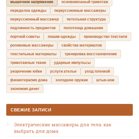
мышечное напряжение
основовязаный трикотаж
переделка одежды
перкуссионные массажеры
перкуссионный массажер
петельная структура
подлинность предметов
полотенца домашние
портной советы
пошив одежды
производство текстиля
роликовые массажеры
свойства материалов
текстильные материалы
тренировка восстановление
трикотажные ткани
ударные импульсы
укорочение юбки
услуги ателье
уход пленкой
физиотерапия дома
холодное оружие
штык-нож
экономия денег
СВЕЖИЕ ЗАПИСИ
Электрические массажеры для тела: как
выбрать для дома