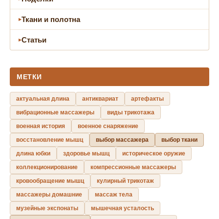
Ткани и полотна
Статьи
МЕТКИ
актуальная длина
антиквариат
артефакты
вибрационные массажеры
виды трикотажа
военная история
военное снаряжение
восстановление мышц
выбор массажера
выбор ткани
длина юбки
здоровье мышц
историческое оружие
коллекционирование
компрессионные массажеры
кровообращение мышц
кулирный трикотаж
массажеры домашние
массаж тела
музейные экспонаты
мышечная усталость