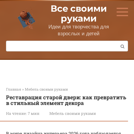
Перейти
Все своими
к
контенту
руками
Идеи для творчества для
взрослых и детей
Поиск:
Главная
»
Мебель своими руками
Реставрация старой двери: как превратить
в стильный элемент декора
На чтение:
7 мин
Мебель своими руками
В мире дизайна интерьера 2026 года наблюдается