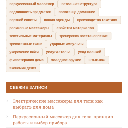
перкуссионный массажер
петельная структура
подлинность предметов
полотенца домашние
портной советы
пошив одежды
производство текстиля
роликовые массажеры
свойства материалов
текстильные материалы
тренировка восстановление
трикотажные ткани
ударные импульсы
укорочение юбки
услуги ателье
уход пленкой
физиотерапия дома
холодное оружие
штык-нож
экономия денег
СВЕЖИЕ ЗАПИСИ
Электрические массажеры для тела: как
выбрать для дома
Перкуссионный массажер для тела: принцип
работы и выбор прибора