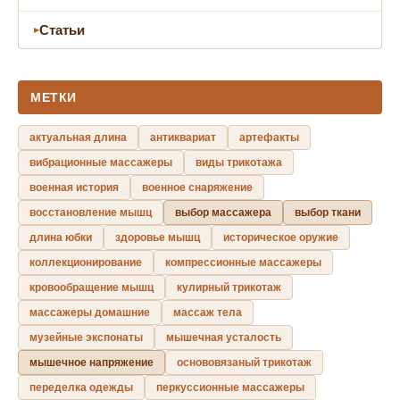
Статьи
МЕТКИ
актуальная длина
антиквариат
артефакты
вибрационные массажеры
виды трикотажа
военная история
военное снаряжение
восстановление мышц
выбор массажера
выбор ткани
длина юбки
здоровье мышц
историческое оружие
коллекционирование
компрессионные массажеры
кровообращение мышц
кулирный трикотаж
массажеры домашние
массаж тела
музейные экспонаты
мышечная усталость
мышечное напряжение
основовязаный трикотаж
переделка одежды
перкуссионные массажеры