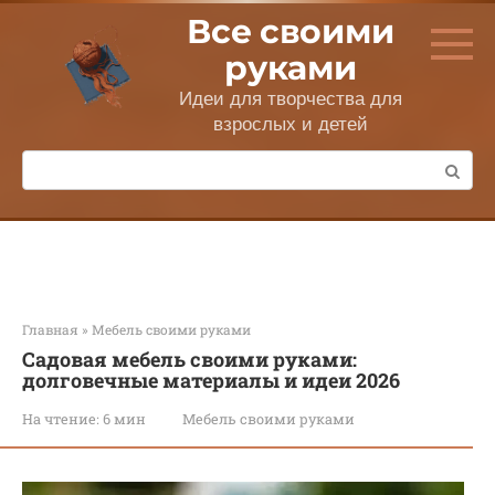
Перейти
Все своими
к
контенту
руками
Идеи для творчества для
взрослых и детей
Поиск:
Главная
»
Мебель своими руками
Садовая мебель своими руками:
долговечные материалы и идеи 2026
На чтение:
6 мин
Мебель своими руками