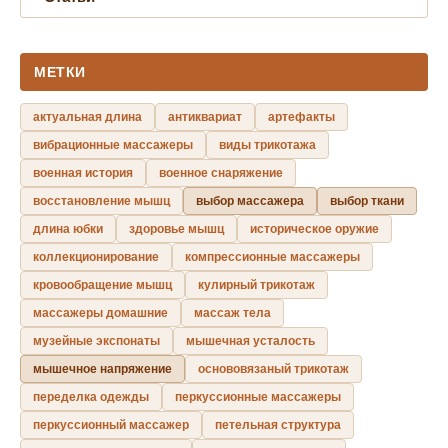
МЕТКИ
актуальная длина
антиквариат
артефакты
вибрационные массажеры
виды трикотажа
военная история
военное снаряжение
восстановление мышц
выбор массажера
выбор ткани
длина юбки
здоровье мышц
историческое оружие
коллекционирование
компрессионные массажеры
кровообращение мышц
кулирный трикотаж
массажеры домашние
массаж тела
музейные экспонаты
мышечная усталость
мышечное напряжение
основовязаный трикотаж
переделка одежды
перкуссионные массажеры
перкуссионный массажер
петельная структура