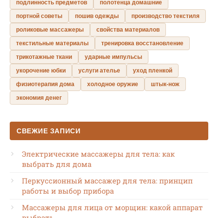
подлинность предметов
полотенца домашние
портной советы
пошив одежды
производство текстиля
роликовые массажеры
свойства материалов
текстильные материалы
тренировка восстановление
трикотажные ткани
ударные импульсы
укорочение юбки
услуги ателье
уход пленкой
физиотерапия дома
холодное оружие
штык-нож
экономия денег
СВЕЖИЕ ЗАПИСИ
Электрические массажеры для тела: как
выбрать для дома
Перкуссионный массажер для тела: принцип
работы и выбор прибора
Массажеры для лица от морщин: какой аппарат
выбрать