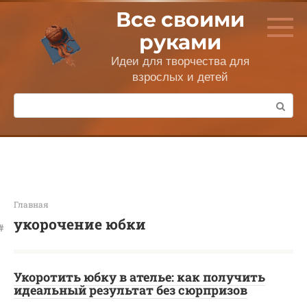
Перейти
Все своими
к
контенту
руками
Идеи для творчества для
взрослых и детей
Поиск:
Главная
укорочение юбки
Укоротить юбку в ателье: как получить
идеальный результат без сюрпризов