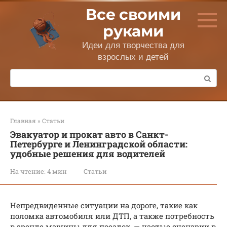
Перейти
Все своими
к
контенту
руками
Идеи для творчества для
взрослых и детей
Поиск:
Главная
»
Статьи
Эвакуатор и прокат авто в Санкт-
Петербурге и Ленинградской области:
удобные решения для водителей
На чтение:
4 мин
Статьи
Непредвиденные ситуации на дороге, такие как
поломка автомобиля или ДТП, а также потребность
в аренде машины для поездок, — частые сценарии в