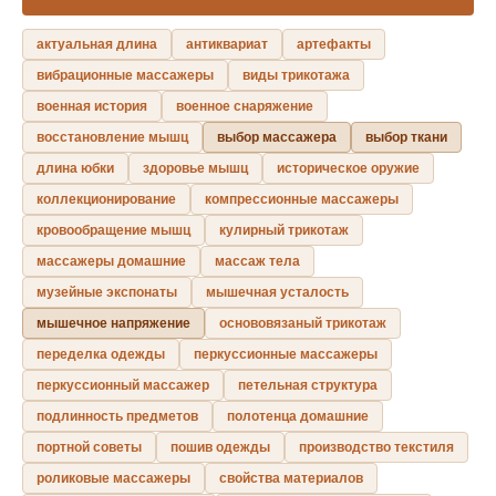
актуальная длина
антиквариат
артефакты
вибрационные массажеры
виды трикотажа
военная история
военное снаряжение
восстановление мышц
выбор массажера
выбор ткани
длина юбки
здоровье мышц
историческое оружие
коллекционирование
компрессионные массажеры
кровообращение мышц
кулирный трикотаж
массажеры домашние
массаж тела
музейные экспонаты
мышечная усталость
мышечное напряжение
основовязаный трикотаж
переделка одежды
перкуссионные массажеры
перкуссионный массажер
петельная структура
подлинность предметов
полотенца домашние
портной советы
пошив одежды
производство текстиля
роликовые массажеры
свойства материалов