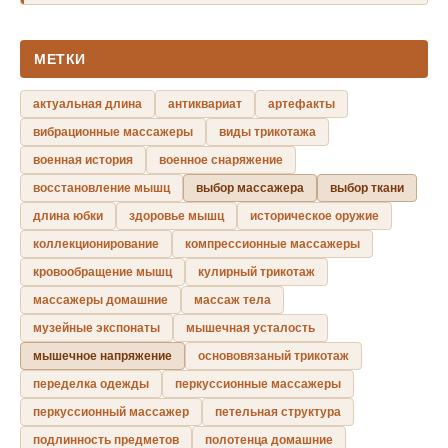
МЕТКИ
актуальная длина
антиквариат
артефакты
вибрационные массажеры
виды трикотажа
военная история
военное снаряжение
восстановление мышц
выбор массажера
выбор ткани
длина юбки
здоровье мышц
историческое оружие
коллекционирование
компрессионные массажеры
кровообращение мышц
кулирный трикотаж
массажеры домашние
массаж тела
музейные экспонаты
мышечная усталость
мышечное напряжение
основовязаный трикотаж
переделка одежды
перкуссионные массажеры
перкуссионный массажер
петельная структура
подлинность предметов
полотенца домашние