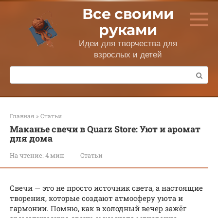
Перейти
Все своими
к
контенту
руками
Идеи для творчества для
взрослых и детей
Поиск:
Главная
»
Статьи
Маканье свечи в Quarz Store: Уют и аромат
для дома
На чтение:
4 мин
Статьи
Свечи — это не просто источник света, а настоящие
творения, которые создают атмосферу уюта и
гармонии. Помню, как в холодный вечер зажёг