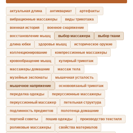
актуальная длина
антиквариат
артефакты
вибрационные массажеры
виды трикотажа
военная история
военное снаряжение
восстановление мышц
выбор массажера
выбор ткани
длина юбки
здоровье мышц
историческое оружие
коллекционирование
компрессионные массажеры
кровообращение мышц
кулирный трикотаж
массажеры домашние
массаж тела
музейные экспонаты
мышечная усталость
мышечное напряжение
основовязаный трикотаж
переделка одежды
перкуссионные массажеры
перкуссионный массажер
петельная структура
подлинность предметов
полотенца домашние
портной советы
пошив одежды
производство текстиля
роликовые массажеры
свойства материалов