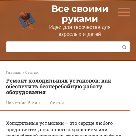
Перейти
Все своими
к
контенту
руками
Идеи для творчества для
взрослых и детей
Поиск:
Главная
»
Статьи
Ремонт холодильных установок: как
обеспечить бесперебойную работу
оборудования
На чтение:
5 мин
Статьи
Холодильные установки — это сердце любого
предприятия, связанного с хранением или
переработкой продуктов: от ресторанов и кафе до