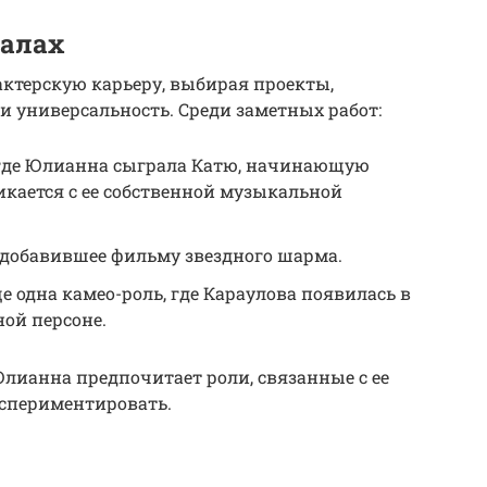
иалах
ктерскую карьеру, выбирая проекты,
и универсальность. Среди заметных работ:
, где Юлианна сыграла Катю, начинающую
икается с ее собственной музыкальной
о, добавившее фильму звездного шарма.
е одна камео-роль, где Караулова появилась в
ной персоне.
лианна предпочитает роли, связанные с ее
кспериментировать.