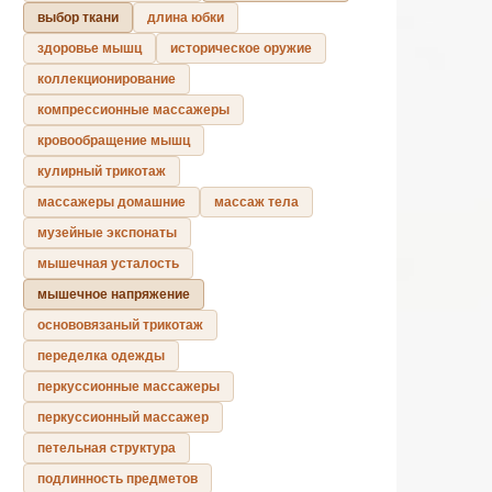
выбор ткани
длина юбки
здоровье мышц
историческое оружие
коллекционирование
компрессионные массажеры
кровообращение мышц
кулирный трикотаж
массажеры домашние
массаж тела
музейные экспонаты
мышечная усталость
мышечное напряжение
основовязаный трикотаж
переделка одежды
перкуссионные массажеры
перкуссионный массажер
петельная структура
подлинность предметов