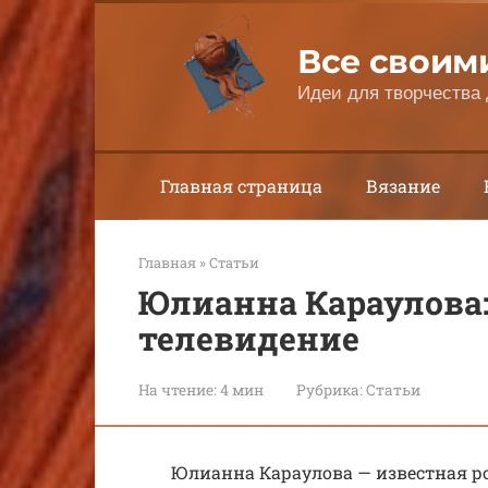
Перейти
к
Все своим
контенту
Идеи для творчества 
Главная страница
Вязание
Главная
»
Статьи
Юлианна Караулова:
телевидение
На чтение:
4 мин
Рубрика:
Статьи
Юлианна Караулова — известная ро