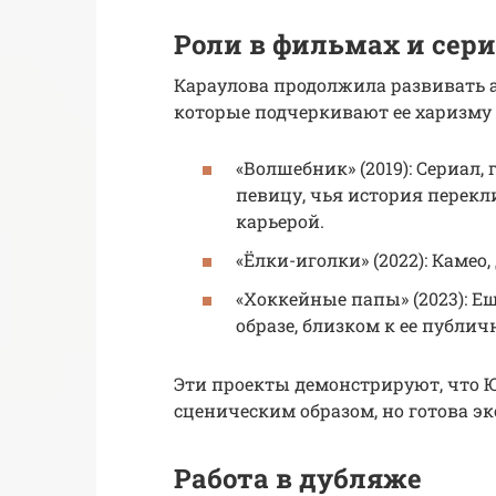
Роли в фильмах и сер
Караулова продолжила развивать а
которые подчеркивают ее харизму 
«Волшебник» (2019): Сериал
певицу, чья история перекл
карьерой.
«Ёлки-иголки» (2022): Каме
«Хоккейные папы» (2023): Ещ
образе, близком к ее публич
Эти проекты демонстрируют, что Ю
сценическим образом, но готова э
Работа в дубляже