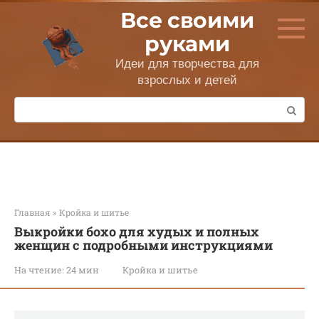
Перейти
Все своими
к
контенту
руками
Идеи для творчества для
взрослых и детей
Поиск:
Главная
»
Кройка и шитье
Выкройки бохо для худых и полных
женщин с подробными инструкциями
На чтение:
24 мин
Кройка и шитье