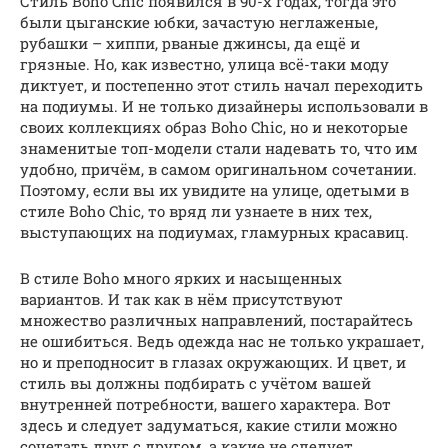
Стиль Boho Chic появился в 90-х годах, тогда это
были цыганские юбки, зачастую неглаженые,
рубашки – хиппи, рваные джинсы, да ещё и
грязные. Но, как известно, улица всё-таки моду
диктует, и постепенно этот стиль начал переходить
на подиумы. И не только дизайнеры использовали в
своих коллекциях образ Boho Chic, но и некоторые
знаменитые топ-модели стали надевать то, что им
удобно, причём, в самом оригинальном сочетании.
Поэтому, если вы их увидите на улице, одетыми в
стиле Boho Chic, то вряд ли узнаете в них тех,
выступающих на подиумах, гламурных красавиц.
В стиле Boho много ярких и насыщенных
вариантов. И так как в нём присутствуют
множество различных направлений, постарайтесь
не ошибиться. Ведь одежда нас не только украшает,
но и преподносит в глазах окружающих. И цвет, и
стиль вы должны подбирать с учётом вашей
внутренней потребности, вашего характера. Вот
здесь и следует задуматься, какие стили можно
сочетать друг с другом, а какие не следует.