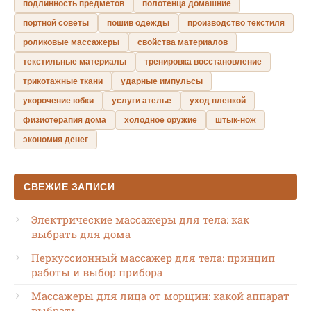
подлинность предметов
полотенца домашние
портной советы
пошив одежды
производство текстиля
роликовые массажеры
свойства материалов
текстильные материалы
тренировка восстановление
трикотажные ткани
ударные импульсы
укорочение юбки
услуги ателье
уход пленкой
физиотерапия дома
холодное оружие
штык-нож
экономия денег
СВЕЖИЕ ЗАПИСИ
Электрические массажеры для тела: как
выбрать для дома
Перкуссионный массажер для тела: принцип
работы и выбор прибора
Массажеры для лица от морщин: какой аппарат
выбрать