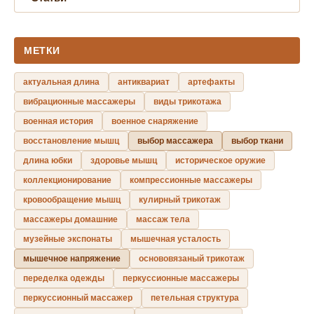
МЕТКИ
актуальная длина
антиквариат
артефакты
вибрационные массажеры
виды трикотажа
военная история
военное снаряжение
восстановление мышц
выбор массажера
выбор ткани
длина юбки
здоровье мышц
историческое оружие
коллекционирование
компрессионные массажеры
кровообращение мышц
кулирный трикотаж
массажеры домашние
массаж тела
музейные экспонаты
мышечная усталость
мышечное напряжение
основовязаный трикотаж
переделка одежды
перкуссионные массажеры
перкуссионный массажер
петельная структура