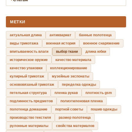
МЕТКИ
актуальная длина
антиквариат
банные полотенца
виды трикотажа
военная история
военное снаряжение
впитываемость влаги
выбор ткани
длина юбки
историческое оружие
качество материала
качество упаковки
коллекционирование
кулирный трикотаж
музейные экспонаты
основовязаный трикотаж
переделка одежды
петельная структура
пленка рукав
плотность gsm
подлинность предметов
полиэтиленовая пленка
полотенца домашние
портной советы
пошив одежды
производство текстиля
размер полотенца
рулонные материалы
свойства материалов