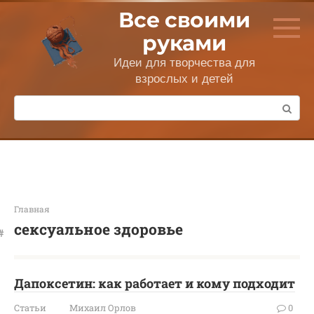
Перейти
Все своими
к
контенту
руками
Идеи для творчества для
взрослых и детей
Поиск:
Главная
сексуальное здоровье
Дапоксетин: как работает и кому подходит
Статьи
Михаил Орлов
0