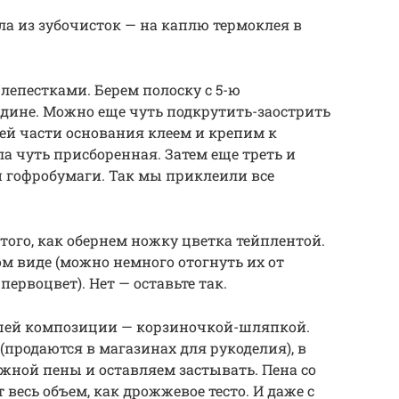
ала из зубочисток — на каплю термоклея в
лепестками. Берем полоску с 5-ю
дине. Можно еще чуть подкрутить-заострить
ей части основания клеем и крепим к
а чуть присборенная. Затем еще треть и
 гофробумаги. Так мы приклеили все
того, как обернем ножку цветка тейплентой.
ом виде (можно немного отогнуть их от
ервоцвет). Нет — оставьте так.
ашей композиции — корзиночкой-шляпкой.
(продаются в магазинах для рукоделия), в
жной пены и оставляем застывать. Пена со
весь объем, как дрожжевое тесто. И даже с