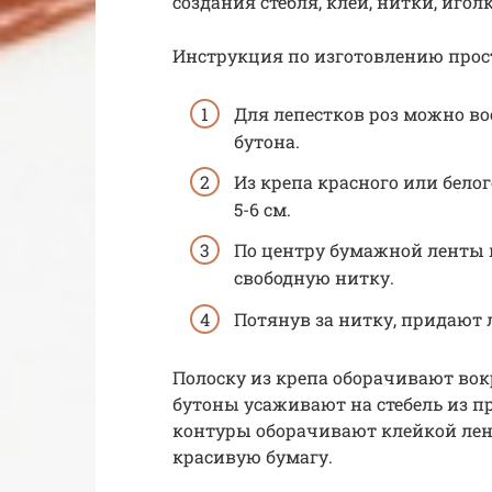
создания стебля, клей, нитки, игол
Инструкция по изготовлению прост
Для лепестков роз можно в
бутона.
Из крепа красного или бел
5-6 см.
По центру бумажной ленты
свободную нитку.
Потянув за нитку, придают
Полоску из крепа оборачивают вок
бутоны усаживают на стебель из п
контуры оборачивают клейкой лент
красивую бумагу.