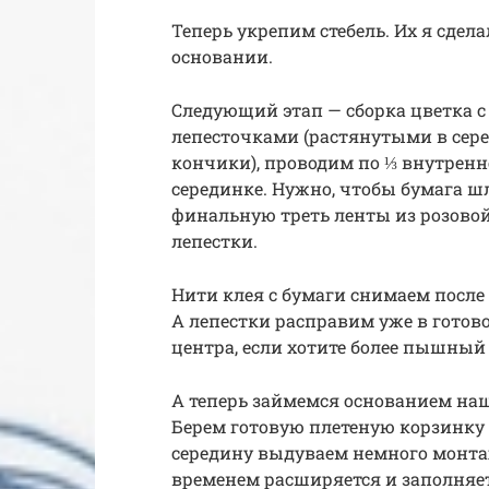
Теперь укрепим стебель. Их я сдел
основании.
Следующий этап — сборка цветка с 
лепесточками (растянутыми в сере
кончики), проводим по ⅓ внутренн
серединке. Нужно, чтобы бумага шл
финальную треть ленты из розовой
лепестки.
Нити клея с бумаги снимаем после 
А лепестки расправим уже в готов
центра, если хотите более пышный п
А теперь займемся основанием н
Берем готовую плетеную корзинку 
середину выдуваем немного монта
временем расширяется и заполняет 