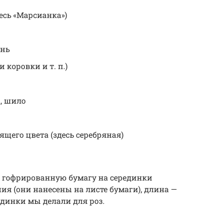
есь «Марсианка»)
ень
 коровки и т. п.)
, шило
ящего цвета (здесь серебряная)
м гофрированную бумагу на серединки
ия (они нанесены на листе бумаги), длина —
единки мы делали для роз.