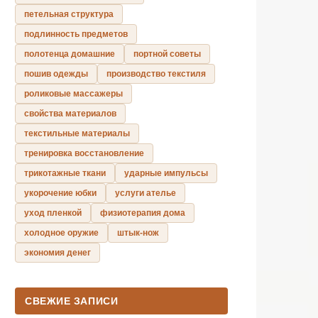
петельная структура
подлинность предметов
полотенца домашние
портной советы
пошив одежды
производство текстиля
роликовые массажеры
свойства материалов
текстильные материалы
тренировка восстановление
трикотажные ткани
ударные импульсы
укорочение юбки
услуги ателье
уход пленкой
физиотерапия дома
холодное оружие
штык-нож
экономия денег
СВЕЖИЕ ЗАПИСИ