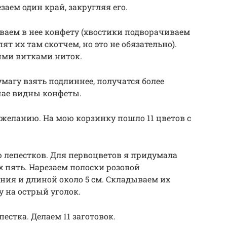
аем один край, закругляя его.
ваем в нее конфету (хвостики подворачиваем
ят их там скотчем, но это не обязательно).
ими витками ниток.
умагу взять подлиннее, получатся более
чае видны конфеты.
 желанию. На мою корзинку пошло 11 цветов с
 лепестков. Для первоцветов я придумала
х пять. Нарезаем полоски розовой
ения и длиной около 5 см. Складываем их
у на острый уголок.
естка. Делаем 11 заготовок.