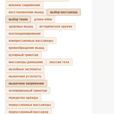
военное снаряжение
восстановление мышц
выбор массажера
выбор ткани
длина юбки
здоровье мышц
историческое оружие
коллекционирование
компрессионные массажеры
кровообращение мышц
кулирный трикотаж
массажеры домашние
массаж тела
музейные экспонаты
мышечная усталость
мышечное напряжение
основовязаный трикотаж
переделка одежды
перкуссионные массажеры
перкуссионный массажер