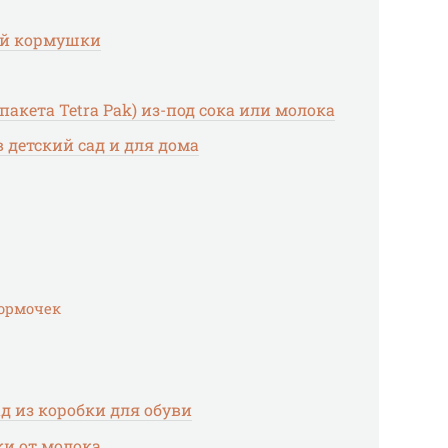
ой кормушки
акета Tetra Pak) из-под сока или молока
 детский сад и для дома
ормочек
д из коробки для обуви
ки от молока