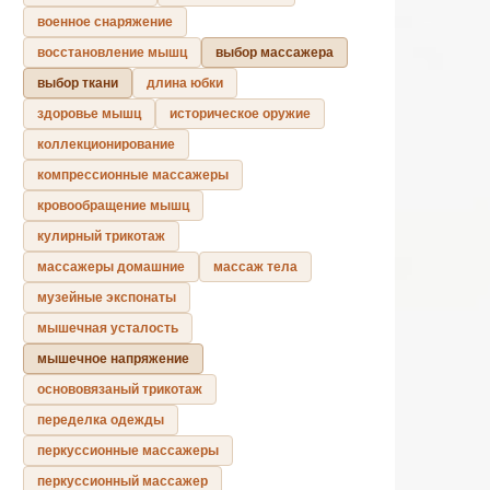
военное снаряжение
восстановление мышц
выбор массажера
выбор ткани
длина юбки
здоровье мышц
историческое оружие
коллекционирование
компрессионные массажеры
кровообращение мышц
кулирный трикотаж
массажеры домашние
массаж тела
музейные экспонаты
мышечная усталость
мышечное напряжение
основовязаный трикотаж
переделка одежды
перкуссионные массажеры
перкуссионный массажер