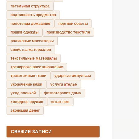
петельная структура
подлинность предметов
полотенца домашние
портной советы
пошив одежды
производство текстиля
роликовые массажеры
свойства материалов
текстильные материалы
тренировка восстановление
трикотажные ткани
ударные импульсы
укорочение юбки
услуги ателье
уход пленкой
физиотерапия дома
холодное оружие
штык-нож
экономия денег
СВЕЖИЕ ЗАПИСИ