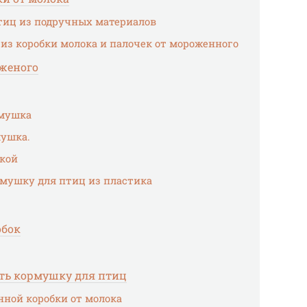
тиц из подручных материалов
 из коробки молока и палочек от мороженного
женого
рмушка
мушка.
жкой
рмушку для птиц из пластика
обок
ать кормушку для птиц
нной коробки от молока