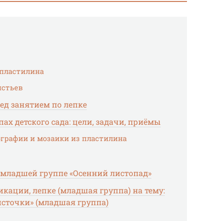
 пластилина
истьев
ед занятием по лепке
ах детского сада: цели, задачи, приёмы
ографии и мозаики из пластилина
й младшей группе «Осенний листопад»
кации, лепке (младшая группа) на тему:
источки» (младшая группа)