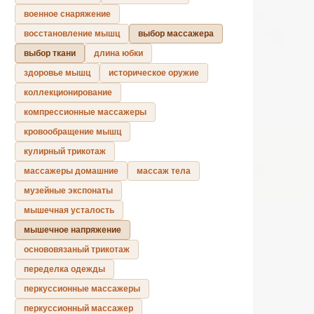
военное снаряжение
восстановление мышц
выбор массажера
выбор ткани
длина юбки
здоровье мышц
историческое оружие
коллекционирование
компрессионные массажеры
кровообращение мышц
кулирный трикотаж
массажеры домашние
массаж тела
музейные экспонаты
мышечная усталость
мышечное напряжение
основовязаный трикотаж
переделка одежды
перкуссионные массажеры
перкуссионный массажер