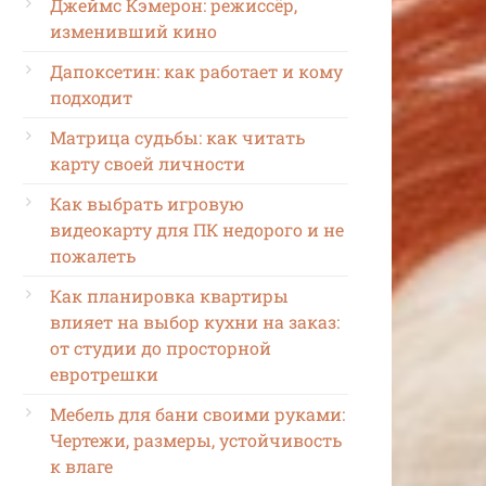
Джеймс Кэмерон: режиссёр,
изменивший кино
Дапоксетин: как работает и кому
подходит
Матрица судьбы: как читать
карту своей личности
Как выбрать игровую
видеокарту для ПК недорого и не
пожалеть
Как планировка квартиры
влияет на выбор кухни на заказ:
от студии до просторной
евротрешки
Мебель для бани своими руками:
ие;
Чертежи, размеры, устойчивость
ание;
к влаге
ание;