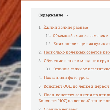
Содержание
Ёжики всякие разные
Объемный ежик из семечек и
Ежик-аппликация из сухих л
Несколько полезных советов пер
Обучение лепке в младших групп
Отличие лепки от пластилин
Поэтапный фото урок:
Конспект ООД по лепке в перво
План-конспект занятия по аппли
Конспект НОД по лепке «Осенние л
Осенние деревья