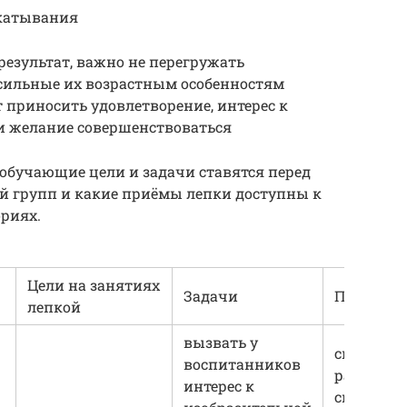
катывания
езультат, важно не перегружать
осильные их возрастным особенностям
т приносить удовлетворение, интерес к
ти желание совершенствоваться
обучающие цели и задачи ставятся перед
 групп и какие приёмы лепки доступны к
ориях.
Цели на занятиях
Задачи
Приёмы
лепкой
вызвать у
скатыван
воспитанников
раскатыв
интерес к
сплющив