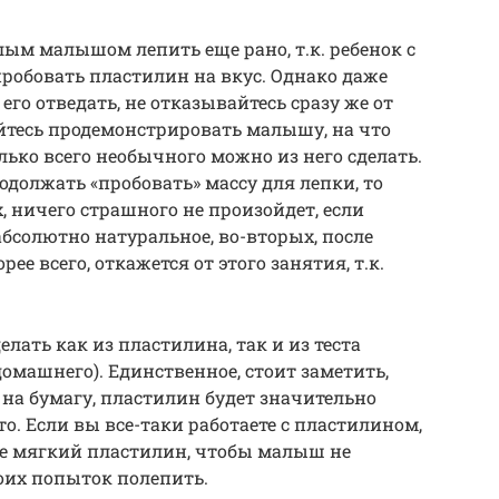
лым малышом лепить еще рано, т.к. ребенок с
робовать пластилин на вкус. Однако даже
го отведать, не отказывайтесь сразу же от
йтесь продемонстрировать малышу, на что
лько всего необычного можно из него сделать.
одолжать «пробовать» массу для лепки, то
х, ничего страшного не произойдет, если
абсолютно натуральное, во-вторых, после
ее всего, откажется от этого занятия, т.к.
елать как из пластилина, так и из теста
домашнего). Единственное, стоит заметить,
 на бумагу, пластилин будет значительно
то. Если вы все-таки работаете с пластилином,
ее мягкий пластилин, чтобы малыш не
оих попыток полепить.