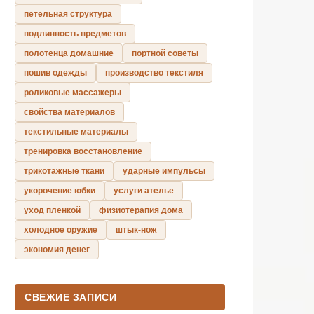
петельная структура
подлинность предметов
полотенца домашние
портной советы
пошив одежды
производство текстиля
роликовые массажеры
свойства материалов
текстильные материалы
тренировка восстановление
трикотажные ткани
ударные импульсы
укорочение юбки
услуги ателье
уход пленкой
физиотерапия дома
холодное оружие
штык-нож
экономия денег
СВЕЖИЕ ЗАПИСИ