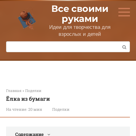
Перейти
Все своими
к
контенту
руками
Идеи для творчества для
взрослых и детей
Поиск:
Главная
»
Поделки
Ёлка из бумаги
На чтение:
20 мин
Поделки
Содержание