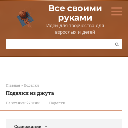
Перейти
Все своими
к
контенту
руками
Идеи для творчества для
взрослых и детей
Поиск:
Главная
»
Поделки
Поделки из джута
На чтение:
27 мин
Поделки
Содержание