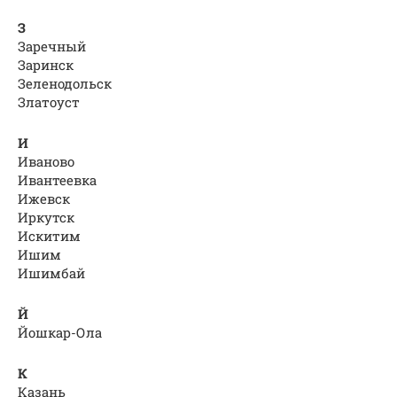
З
Заречный
Заринск
Зеленодольск
Златоуст
И
Иваново
Ивантеевка
Ижевск
Иркутск
Искитим
Ишим
Ишимбай
Й
Йошкар-Ола
К
Казань