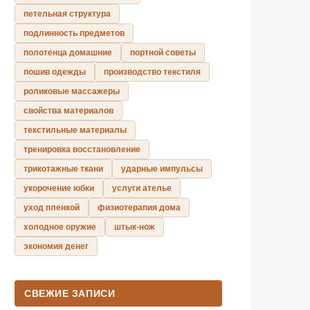
петельная структура
подлинность предметов
полотенца домашние
портной советы
пошив одежды
производство текстиля
роликовые массажеры
свойства материалов
текстильные материалы
тренировка восстановление
трикотажные ткани
ударные импульсы
укорочение юбки
услуги ателье
уход пленкой
физиотерапия дома
холодное оружие
штык-нож
экономия денег
СВЕЖИЕ ЗАПИСИ