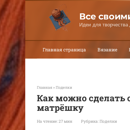
Перейти
к
Все своим
контенту
Идеи для творчества 
Главная страница
Вязание
Главная
»
Поделки
Как можно сделать 
матрёшку
На чтение:
27 мин
Рубрика:
Поделки