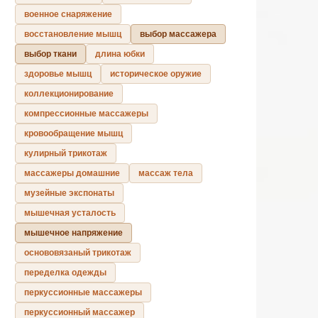
военное снаряжение
восстановление мышц
выбор массажера
выбор ткани
длина юбки
здоровье мышц
историческое оружие
коллекционирование
компрессионные массажеры
кровообращение мышц
кулирный трикотаж
массажеры домашние
массаж тела
музейные экспонаты
мышечная усталость
мышечное напряжение
основовязаный трикотаж
переделка одежды
перкуссионные массажеры
перкуссионный массажер