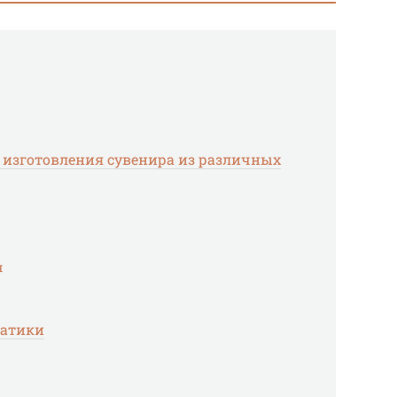
с изготовления сувенира из различных
я
матики