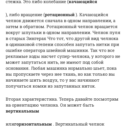
стежка. Это либо колебание (
качающийся
), либо вращение (
ротационный
). Качающийся
челнок движется сначала в одном направлении, а
затем в обратном. Ротационный челнок вращается
вокруг шпульки в одном направлении. Челнок пуля
в старых Зингерах Что тот, что другой вид челнока
в одинаковой степени способен запутать нитки при
ошибке оператора швейной машинки. Так что все
рекламые ходы насчет супер-челнока, у которого не
может запутаться нить, не имеют под собой
основания. Любая машинка нормально шьет, пока
вы пропускаете через нее ткань, но как только вы
начинаете шить воздух, то у вас начинают
получаться комки из запутанных ниток.
Вторая характеристика. Теперь давайте посмотрим
на ориентацию челнока. Он может быть
вертикальным
или
горизонтальным
. Вертикальный челнок