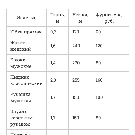
Ткань,
Нитки,
Фурнитура,
С
Изделие
м
м
руб.
Юбка прямая
0,7
120
90
59
Жакет
1,6
240
120
12
женский
Брюки
1,4
220
80
10
мужские
Пиджак
2,3
255
160
17
классический
Рубашка
1,7
150
100
29
мужская
Блуза с
коротким
1,7
150
80
27
рукавом
Платье с