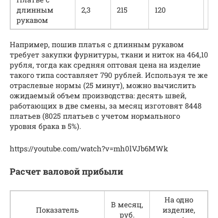
длинным
2,3
215
120
46
рукавом
Например, пошив платья с длинным рукавом
требует закупки фурнитуры, ткани и ниток на 464,10
рубля, тогда как средняя оптовая цена на изделие
такого типа составляет 790 рублей. Используя те же
отраслевые нормы (25 минут), можно вычислить
ожидаемый объем производства: десять швей,
работающих в две смены, за месяц изготовят 8448
платьев (8025 платьев с учетом нормального
уровня брака в 5%).
https://youtube.com/watch?v=mh0lVJb6MWk
Расчет валовой прибыли
На одно
В месяц,
Показатель
изделие,
руб.