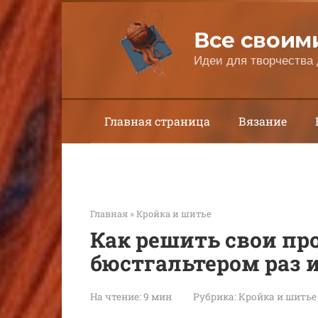
Перейти
к
Все своим
контенту
Идеи для творчества 
Главная страница
Вязание
Главная
»
Кройка и шитье
Как решить свои пр
бюстгальтером раз и
На чтение:
9 мин
Рубрика:
Кройка и шитье