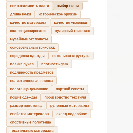
впитываемость влаги
выбор ткани
длина юбки
историческое оружие
качество материала
качество упаковки
коллекционирование
кулирный трикотаж
музейные экспонаты
основовязаный трикотаж
переделка одежды
петельная структура
пленка рукав
плотность gsm
подлинность предметов
полиэтиленовая пленка
полотенца домашние
портной советы
пошив одежды
производство текстиля
размер полотенца
рулонные материалы
свойства материалов
склад подсобное
спортивные полотенца
текстильные материалы