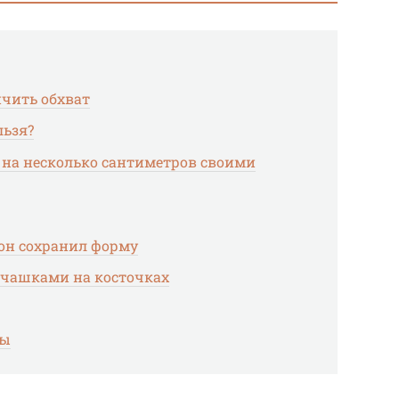
ичить обхват
льзя?
 на несколько сантиметров своими
 он сохранил форму
чашками на косточках
ны