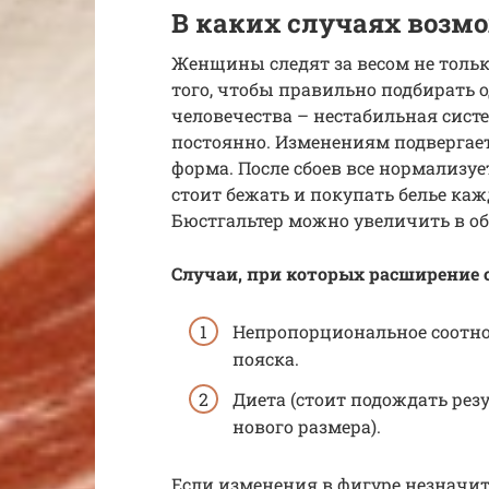
В каких случаях возм
Женщины следят за весом не только
того, чтобы правильно подбирать
человечества – нестабильная сист
постоянно. Изменениям подвергается
форма. После сбоев все нормализуе
стоит бежать и покупать белье ка
Бюстгальтер можно увеличить в об
Случаи, при которых расширение 
Непропорциональное соотн
пояска.
Диета (стоит подождать рез
нового размера).
Если изменения в фигуре незначи